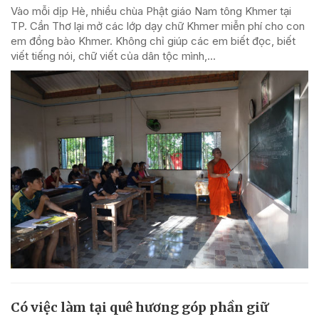
Vào mỗi dịp Hè, nhiều chùa Phật giáo Nam tông Khmer tại
TP. Cần Thơ lại mở các lớp dạy chữ Khmer miễn phí cho con
em đồng bào Khmer. Không chỉ giúp các em biết đọc, biết
viết tiếng nói, chữ viết của dân tộc mình,...
Có việc làm tại quê hương góp phần giữ