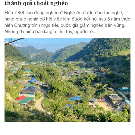
thành quả thoát nghèo
Hơn 7.800 lao động nghèo ở Nghệ An được đào tạo nghề,
hàng chục nghìn cơ hội việc làm được kết nối sau 5 năm thực
hiện Chương trình mục tiêu quốc gia giảm nghèo bền vững.
Nhưng ở nhiều bản làng miền Tây, người trẻ...