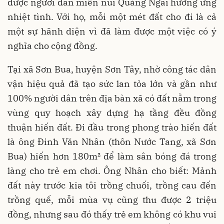
được người dân miền núi Quảng Ngãi hưởng ứng
nhiệt tình. Với họ, mỗi một mét đất cho đi là cả
một sự hãnh diện vì đã làm được một việc có ý
nghĩa cho cộng đồng.
Tại xã Sơn Bua, huyện Sơn Tây, nhờ công tác dân
vận hiệu quả đã tạo sức lan tỏa lớn và gần như
100% người dân trên địa bàn xã có đất nằm trong
vùng quy hoạch xây dựng hạ tầng đều đồng
thuận hiến đất. Đi đầu trong phong trào hiến đất
là ông Đinh Văn Nhân (thôn Nước Tang, xã Sơn
Bua) hiến hơn 180m² để làm sân bóng đá trong
làng cho trẻ em chơi. Ông Nhân cho biết: Mảnh
đất này trước kia tôi trồng chuối, trồng cau đến
trồng quế, mỗi mùa vụ cũng thu được 2 triệu
đồng, nhưng sau đó thấy trẻ em không có khu vui