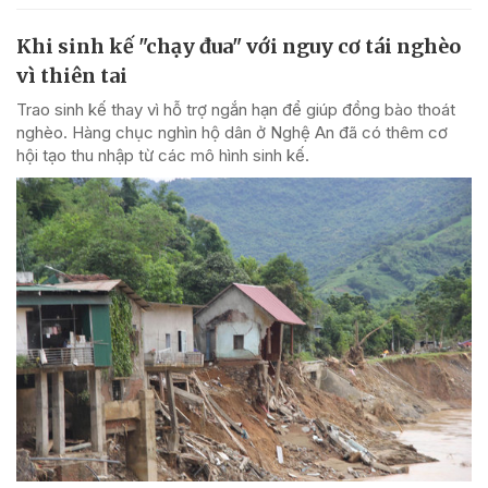
Khi sinh kế "chạy đua" với nguy cơ tái nghèo
vì thiên tai
Trao sinh kế thay vì hỗ trợ ngắn hạn để giúp đồng bào thoát
nghèo. Hàng chục nghìn hộ dân ở Nghệ An đã có thêm cơ
hội tạo thu nhập từ các mô hình sinh kế.