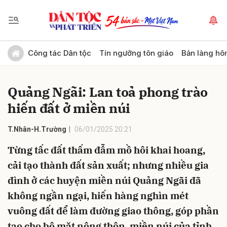
Gửi bình luận
Công tác Dân tộc
Tín ngưỡng tôn giáo
Bản làng hô
Quảng Ngãi: Lan toả phong trào
hiến đất ở miền núi
T.Nhân-H.Trường
06/01/2025 20:21
Từng tấc đất thấm đẫm mồ hôi khai hoang,
Hủy
Gửi
cải tạo thành đất sản xuất; nhưng nhiều gia
đình ở các huyện miền núi Quảng Ngãi đã
không ngần ngại, hiến hàng nghìn mét
vuông đất để làm đường giao thông, góp phần
tạo cho bộ mặt nông thôn, miền núi của tỉnh