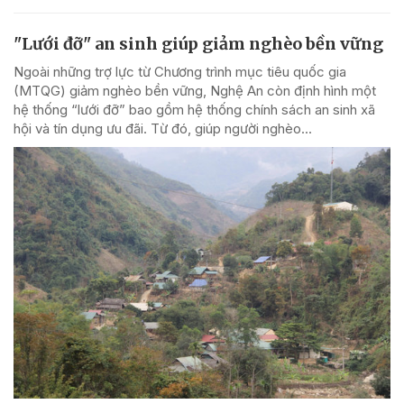
"Lưới đỡ" an sinh giúp giảm nghèo bền vững
Ngoài những trợ lực từ Chương trình mục tiêu quốc gia
(MTQG) giảm nghèo bền vững, Nghệ An còn định hình một
hệ thống “lưới đỡ” bao gồm hệ thống chính sách an sinh xã
hội và tín dụng ưu đãi. Từ đó, giúp người nghèo...