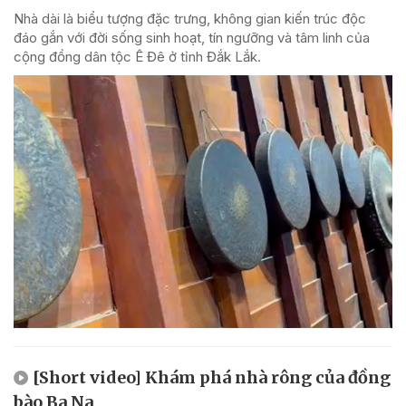
Nhà dài là biểu tượng đặc trưng, không gian kiến trúc độc
đáo gắn với đời sống sinh hoạt, tín ngưỡng và tâm linh của
cộng đồng dân tộc Ê Đê ở tỉnh Đắk Lắk.
[Short video] Khám phá nhà rông của đồng
bào Ba Na