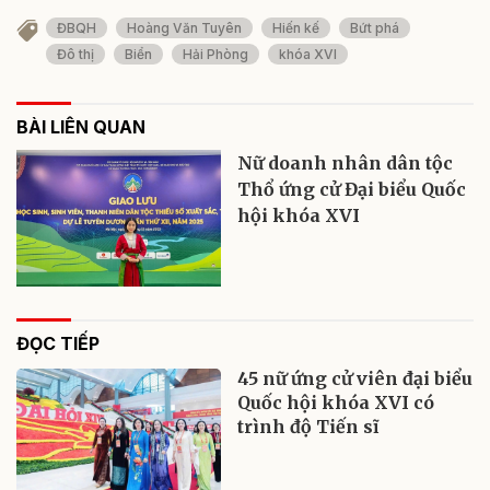
ĐBQH
Hoàng Văn Tuyên
Hiến kế
Bứt phá
Đô thị
Biển
Hải Phòng
khóa XVI
BÀI LIÊN QUAN
Nữ doanh nhân dân tộc
Thổ ứng cử Đại biểu Quốc
hội khóa XVI
ĐỌC TIẾP
45 nữ ứng cử viên đại biểu
Quốc hội khóa XVI có
trình độ Tiến sĩ