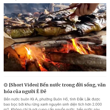
[Short Video] Bến nước trong đời sống, văn
hóa của người Ê Đê
Bến nước buôn Kli A, phường Buôn Hồ, tỉnh Đắk Lắk được
bao bọc bởi khu rừng xanh nguyên sinh diện tích hơn 2.000
m2. Không chỉ là nơi cung cấp nguồn nước, bến nước này