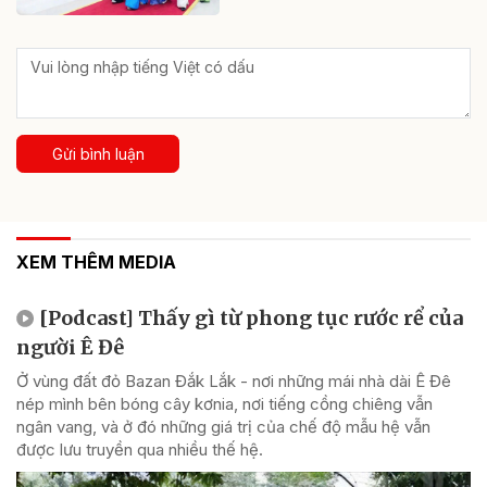
Gửi bình luận
XEM THÊM MEDIA
[Podcast] Thấy gì từ phong tục rước rể của
người Ê Đê
Ở vùng đất đỏ Bazan Đắk Lắk - nơi những mái nhà dài Ê Đê
nép mình bên bóng cây kơnia, nơi tiếng cồng chiêng vẫn
ngân vang, và ở đó những giá trị của chế độ mẫu hệ vẫn
được lưu truyền qua nhiều thế hệ.