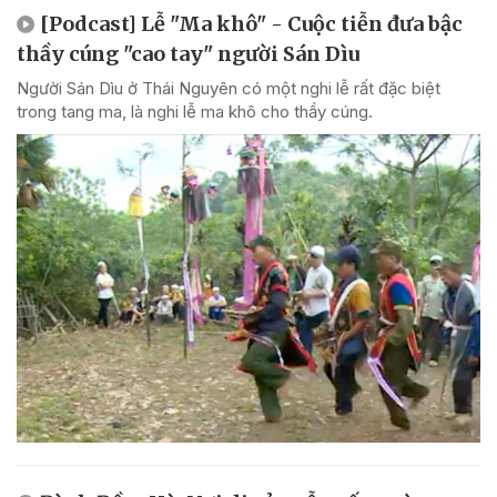
[Podcast] Lễ "Ma khô" - Cuộc tiễn đưa bậc
thầy cúng "cao tay" người Sán Dìu
Người Sán Dìu ở Thái Nguyên có một nghi lễ rất đặc biệt
trong tang ma, là nghi lễ ma khô cho thầy cúng.