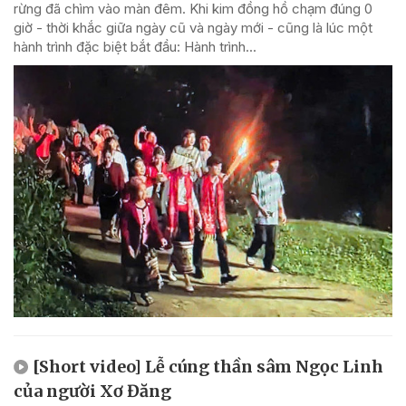
rừng đã chìm vào màn đêm. Khi kim đồng hồ chạm đúng 0
giờ - thời khắc giữa ngày cũ và ngày mới - cũng là lúc một
hành trình đặc biệt bắt đầu: Hành trình...
[Short video] Lễ cúng thần sâm Ngọc Linh
của người Xơ Đăng