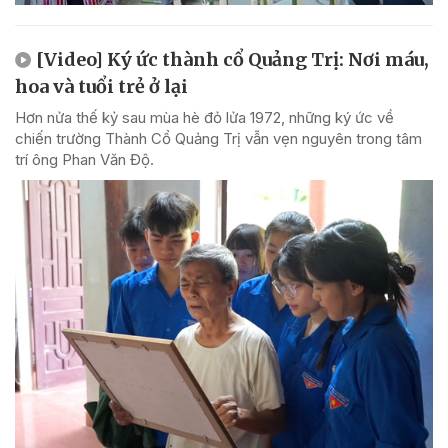
[Video] Ký ức thành cổ Quảng Trị: Nơi máu,
hoa và tuổi trẻ ở lại
Hơn nửa thế kỷ sau mùa hè đỏ lửa 1972, những ký ức về
chiến trường Thành Cổ Quảng Trị vẫn vẹn nguyên trong tâm
trí ông Phan Văn Độ.