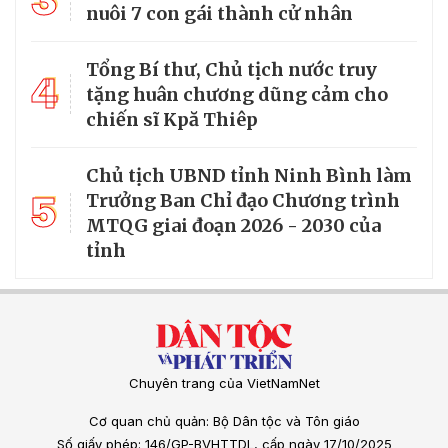
3
nuôi 7 con gái thành cử nhân
Tổng Bí thư, Chủ tịch nước truy
4
tặng huân chương dũng cảm cho
chiến sĩ Kpă Thiêp
Chủ tịch UBND tỉnh Ninh Bình làm
5
Trưởng Ban Chỉ đạo Chương trình
MTQG giai đoạn 2026 - 2030 của
tỉnh
Chuyên trang của VietNamNet
Cơ quan chủ quản: Bộ Dân tộc và Tôn giáo
Số giấy phép: 146/GP-BVHTTDL, cấp ngày 17/10/2025