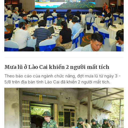
Mưa lũ ở Lào Cai khiến 2 người mất tích
Theo báo cáo của ngành chức năng, đợt mưa lũ từ ngày 3 -
5/8 trên địa bàn tỉnh Lào Cai đã khiến 2 người mất tích.