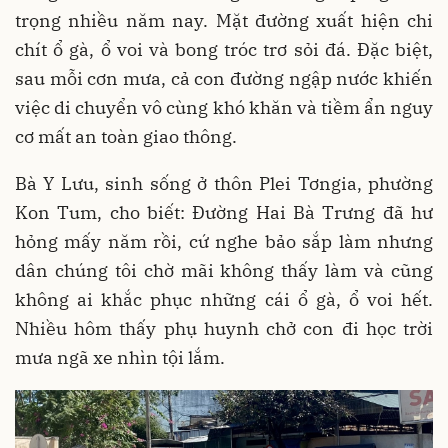
trọng nhiều năm nay. Mặt đường xuất hiện chi
chít ổ gà, ổ voi và bong tróc trơ sỏi đá. Đặc biệt,
sau mỗi cơn mưa, cả con đường ngập nước khiến
việc di chuyển vô cùng khó khăn và tiềm ẩn nguy
cơ mất an toàn giao thông.
Bà Y Lưu, sinh sống ở thôn Plei Tơngia, phường
Kon Tum, cho biết: Đường Hai Bà Trưng đã hư
hỏng mấy năm rồi, cứ nghe bảo sắp làm nhưng
dân chúng tôi chờ mãi không thấy làm và cũng
không ai khắc phục những cái ổ gà, ổ voi hết.
Nhiều hôm thấy phụ huynh chở con đi học trời
mưa ngã xe nhìn tội lắm.