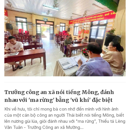
Trưởng công an xã nói tiếng Mông, đánh
nhau với 'ma rừng' bằng 'vũ khí' đặc biệt
Khi về hưu, tôi chỉ mong bà con nhớ đến mình với hình ảnh
của một cán bộ công an người Thái biết nói tiếng Mông, biết
lên nương gùi lúa, giỏi đánh nhau với "ma rừng”, Thiếu tá Lèng
Văn Tuân - Trưởng Công an xã Mường...