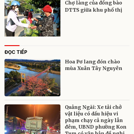
Chợ làng của đồng bào
DTTS giữa khu phố thị
ĐỌC TIẾP
Hoa Pơ lang đón chào
mùa Xuân Tây Nguyên
Quảng Ngãi: Xe tải chở
vật liệu có dấu hiệu vi
phạm chạy cả ngày lẫn
đêm, UBND phường Kon
Tum có văn bản đề nghị