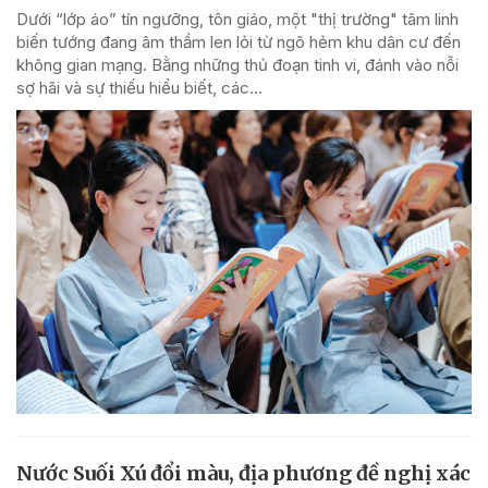
Dưới “lớp áo” tín ngưỡng, tôn giáo, một "thị trường" tâm linh
biến tướng đang âm thầm len lỏi từ ngõ hẻm khu dân cư đến
không gian mạng. Bằng những thủ đoạn tinh vi, đánh vào nỗi
sợ hãi và sự thiếu hiểu biết, các...
Nước Suối Xú đổi màu, địa phương đề nghị xác