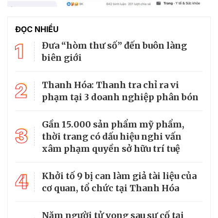
ĐỌC NHIỀU
1
Đưa “hòm thư số” đến buôn làng
biên giới
2
Thanh Hóa: Thanh tra chỉ ra vi
phạm tại 3 doanh nghiệp phân bón
Gần 15.000 sản phẩm mỹ phẩm,
3
thời trang có dấu hiệu nghi vấn
xâm phạm quyền sở hữu trí tuệ
4
Khởi tố 9 bị can làm giả tài liệu của
cơ quan, tổ chức tại Thanh Hóa
Năm người tử vong sau sự cố tại