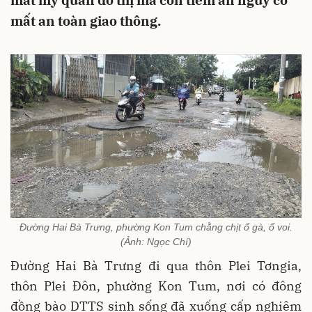
mất mỹ quan đô thị mà còn tiềm ẩn nguy cơ
mất an toàn giao thông.
Đường Hai Bà Trưng, phường Kon Tum chằng chịt ổ gà, ổ voi.
(Ảnh: Ngọc Chí)
Đường Hai Bà Trưng đi qua thôn Plei Tơngia,
thôn Plei Đôn, phường Kon Tum, nơi có đông
đồng bào DTTS sinh sống đã xuống cấp nghiêm