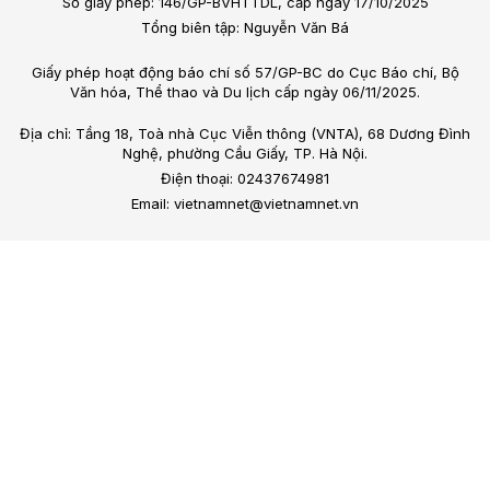
Số giấy phép: 146/GP-BVHTTDL, cấp ngày 17/10/2025
Tổng biên tập: Nguyễn Văn Bá
Giấy phép hoạt động báo chí số 57/GP-BC do Cục Báo chí, Bộ
Văn hóa, Thể thao và Du lịch cấp ngày 06/11/2025.
Địa chỉ: Tầng 18, Toà nhà Cục Viễn thông (VNTA), 68 Dương Đình
Nghệ, phường Cầu Giấy, TP. Hà Nội.
Điện thoại: 02437674981
Email: vietnamnet@vietnamnet.vn