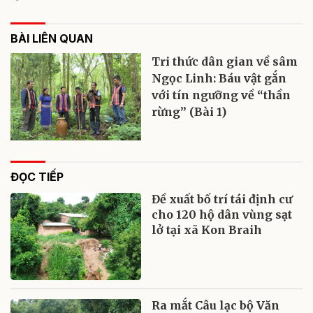
BÀI LIÊN QUAN
Tri thức dân gian về sâm
Ngọc Linh: Báu vật gắn
với tín ngưỡng về “thần
rừng” (Bài 1)
ĐỌC TIẾP
Đề xuất bố trí tái định cư
cho 120 hộ dân vùng sạt
lở tại xã Kon Braih
Ra mắt Câu lạc bộ Văn