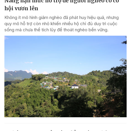
Nâng hạn mức hỗ trợ để người nghèo có cơ
hội vươn lên
Không ít mô hình giảm nghèo đã phát huy hiệu quả, nhưng
quy mô hỗ trợ còn nhỏ khiến nhiều hộ chỉ đủ duy trì cuộc
sống mà chưa thể tích lũy để thoát nghèo bền vững.