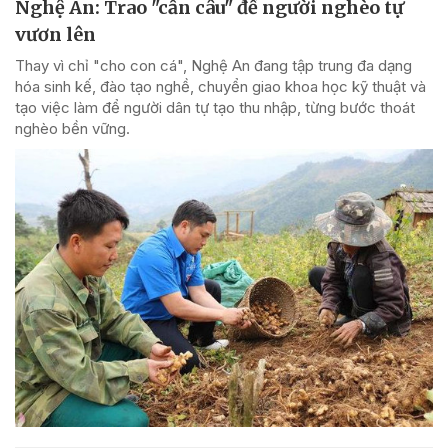
Nghệ An: Trao "cần câu" để người nghèo tự
vươn lên
Thay vì chỉ "cho con cá", Nghệ An đang tập trung đa dạng
hóa sinh kế, đào tạo nghề, chuyển giao khoa học kỹ thuật và
tạo việc làm để người dân tự tạo thu nhập, từng bước thoát
nghèo bền vững.