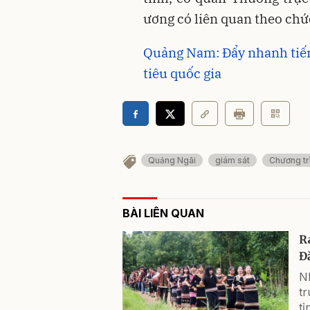
ương có liên quan theo chứ
Quảng Nam: Đẩy nhanh tiến
tiêu quốc gia
Quảng Ngãi
giám sát
Chương tr
BÀI LIÊN QUAN
R
Đ
Nh
t
t