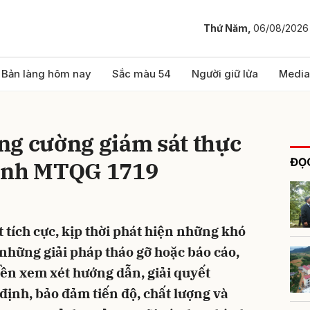
Thứ Năm,
06/08/2026
bình luận
Bản làng hôm nay
Sắc màu 54
Người giữ lửa
Media
ng cường giám sát thực
ĐỌC
rình MTQG 1719
ích cực, kịp thời phát hiện những khó
Hủy
G
những giải pháp tháo gỡ hoặc báo cáo,
ền xem xét hướng dẫn, giải quyết
ịnh, bảo đảm tiến độ, chất lượng và