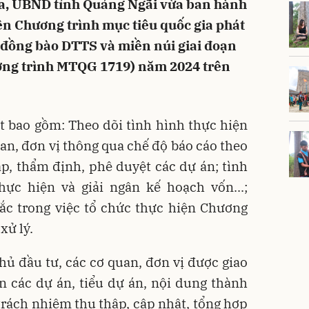
 ra, UBND tỉnh Quảng Ngãi vừa ban hành
ện Chương trình mục tiêu quốc gia phát
ng đồng bào DTTS và miền núi giai đoạn
ương trình MTQG 1719) năm 2024 trên
t bao gồm: Theo dõi tình hình thực hiện
an, đơn vị thông qua chế độ báo cáo theo
p, thẩm định, phê duyệt các dự án; tình
hực hiện và giải ngân kế hoạch vốn...;
c trong việc tổ chức thực hiện Chương
xử lý.
chủ đầu tư, các cơ quan, đơn vị được giao
n các dự án, tiểu dự án, nội dung thành
rách nhiệm thu thập, cập nhật, tổng hợp