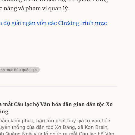
c năng và phạm vi quản lý.
 độ giải ngân vốn các Chương trình mục
ình mục tiêu quốc gia
a mắt Câu lạc bộ Văn hóa dân gian dân tộc Xơ
ăng
ằm khôi phục, bảo tồn phát huy giá trị văn hóa
ruyền thống của dân tộc Xơ Đăng, xã Kon Braih,
ỉnh Quảng Ngãi vừa tổ chức ra mắt Câu lạc bộ Văn