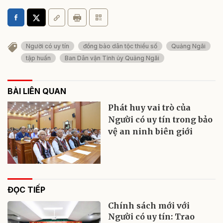
Người có uy tín
đồng bào dân tộc thiểu số
Quảng Ngãi
tập huấn
Ban Dân vận Tỉnh ủy Quảng Ngãi
BÀI LIÊN QUAN
Phát huy vai trò của
Người có uy tín trong bảo
vệ an ninh biên giới
ĐỌC TIẾP
Chính sách mới với
Người có uy tín: Trao