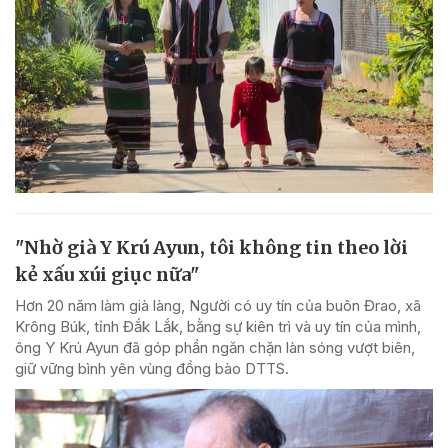
"Nhờ già Y Krú Ayun, tôi không tin theo lời
kẻ xấu xúi giục nữa"
Hơn 20 năm làm già làng, Người có uy tín của buôn Đrao, xã
Krông Búk, tỉnh Đắk Lắk, bằng sự kiên trì và uy tín của mình,
ông Y Krú Ayun đã góp phần ngăn chặn làn sóng vượt biên,
giữ vững bình yên vùng đồng bào DTTS.