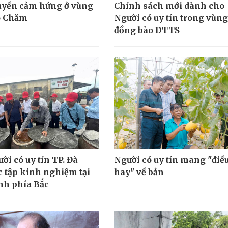
uyền cảm hứng ở vùng
Chính sách mới dành cho
o Chăm
Người có uy tín trong vùng
đồng bào DTTS
ời có uy tín TP. Đà
Người có uy tín mang "điề
 tập kinh nghiệm tại
hay" về bản
ỉnh phía Bắc