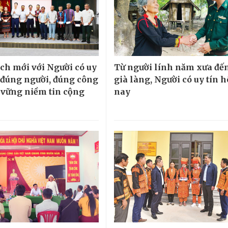
ch mới với Người có uy
Từ người lính năm xưa đế
o đúng người, đúng công
già làng, Người có uy tín 
ữ vững niềm tin cộng
nay