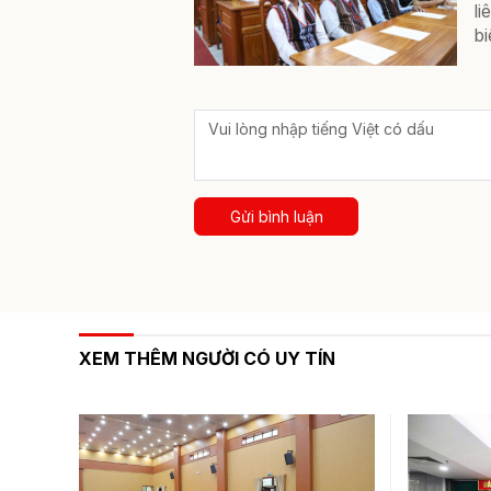
li
bi
Gửi bình luận
XEM THÊM NGƯỜI CÓ UY TÍN