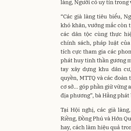
làng, Người có uy tín tron
“Các già làng tiêu biểu, 
khó khăn, vướng mắc còn tồ
các dân tộc cùng thực hi
chính sách, pháp luật củ
tích cực tham gia các phon
phát huy tinh thần gương 
tay xây dựng khu dân cư
quyền, MTTQ và các đoàn th
cơ sở... góp phần giữ vững a
địa phương”, bà Hằng phát 
Tại Hội nghị, các già làn
Riềng, Đồng Phú và Hớn Quả
hay, cách làm hiệu quả tro