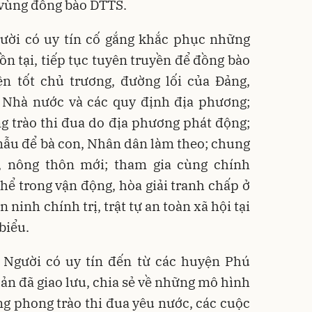
g vùng đồng bào DTTS.
Người có uy tín cố gắng khắc phục những
n tại, tiếp tục tuyên truyền để đồng bào
ện tốt chủ trương, đường lối của Đảng,
a Nhà nước và các quy định địa phương;
g trào thi đua do địa phương phát động;
mẫu để bà con, Nhân dân làm theo; chung
, nông thôn mới; tham gia cùng chính
ể trong vận động, hòa giải tranh chấp ở
n ninh chính trị, trật tự an toàn xã hội tại
biểu.
g, Người có uy tín đến từ các huyện Phú
n đã giao lưu, chia sẻ về những mô hình
ng phong trào thi đua yêu nước, các cuộc