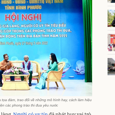
ia tọa đàm, trao đổi về những mô hình hay, cách làm hiệu
iện các phong trào thi đua yêu nước
à làng,
Người có uy tín
đã phát huy vai trò,