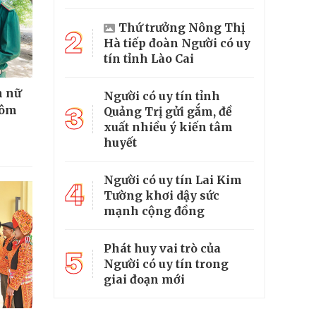
Thứ trưởng Nông Thị
2
Hà tiếp đoàn Người có uy
tín tỉnh Lào Cai
n nữ
Người có uy tín tỉnh
3
hôm
Quảng Trị gửi gắm, đề
xuất nhiều ý kiến tâm
huyết
Người có uy tín Lai Kim
4
Tường khơi dậy sức
mạnh cộng đồng
Phát huy vai trò của
5
Người có uy tín trong
giai đoạn mới