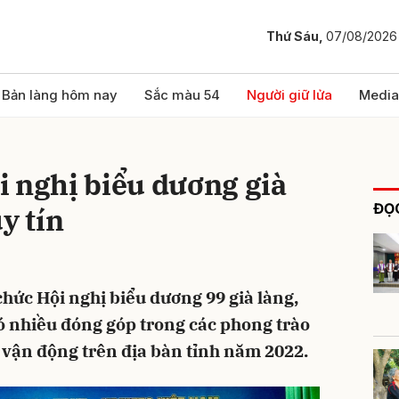
Thứ Sáu,
07/08/2026
bình luận
Bản làng hôm nay
Sắc màu 54
Người giữ lửa
Media
i nghị biểu dương già
ĐỌC
y tín
 chức Hội nghị biểu dương 99 già làng,
Hủy
G
có nhiều đóng góp trong các phong trào
c vận động trên địa bàn tỉnh năm 2022.