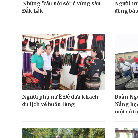
Những "cầu nối số" ở vùng sâu
Người tr
Đắk Lắk
đồng bà
Người phụ nữ Ê Đê đưa khách
Đoàn Ngư
du lịch về buôn làng
Nẵng học
một số t