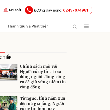
Đường dây nóng:
02437674981
Mới nhất
Thành tựu và Phát triển
 TIẾP
Chính sách mới với
Người có uy tín: Trao
đúng người, đúng công
cụ để giữ vững niềm tin
ửi
cộng đồng
Từ người lính năm xưa
đến nữ già làng, Người
có uy tín hôm nay