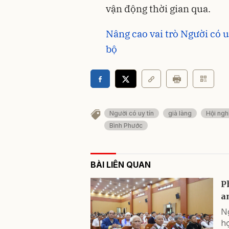
vận động thời gian qua.
Nâng cao vai trò Người có 
bộ
Người có uy tín
già làng
Hội ngh
Bình Phước
BÀI LIÊN QUAN
P
a
N
h