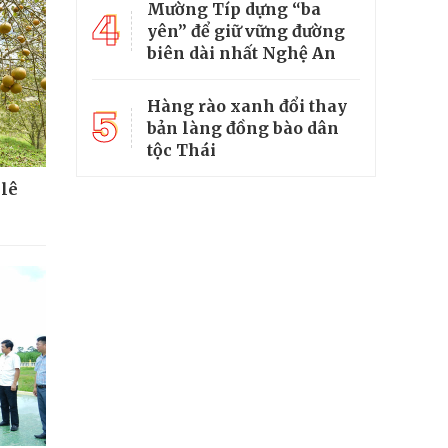
Mường Típ dựng “ba
4
yên” để giữ vững đường
biên dài nhất Nghệ An
Hàng rào xanh đổi thay
5
bản làng đồng bào dân
tộc Thái
 lê