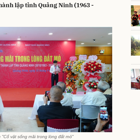
hành lập tỉnh Quảng Ninh (1963 -
m "Cổ vật sống mãi trong lòng đất mỏ"