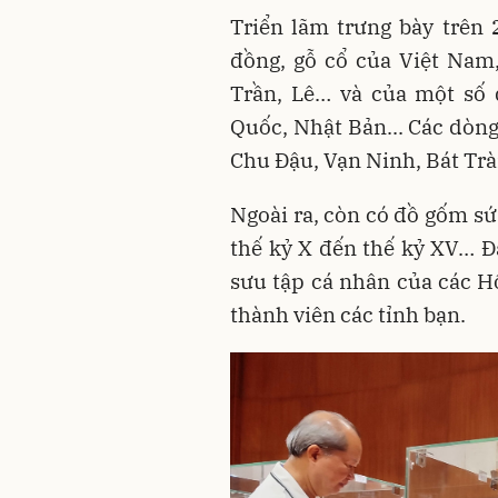
Triển lãm trưng bày trên
đồng, gỗ cổ của Việt Nam,
Trần, Lê… và của một số 
Quốc, Nhật Bản... Các dòn
Chu Đậu, Vạn Ninh, Bát T
Ngoài ra, còn có đồ gốm s
thế kỷ X đến thế kỷ XV… Đ
sưu tập cá nhân của các H
thành viên các tỉnh bạn.