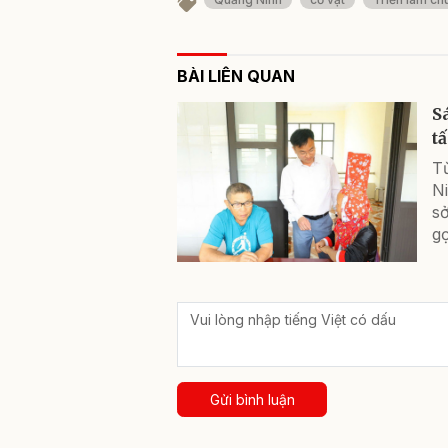
BÀI LIÊN QUAN
S
t
T
N
sở
g
Gửi bình luận