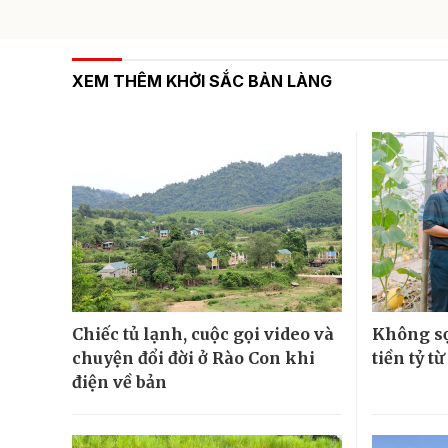
XEM THÊM KHỞI SẮC BẢN LÀNG
Chiếc tủ lạnh, cuộc gọi video và
Không sợ
chuyện đổi đời ở Rào Con khi
tiền tỷ t
điện về bản