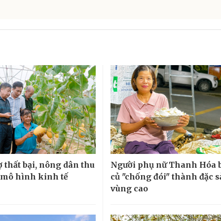
 thất bại, nông dân thu
Người phụ nữ Thanh Hóa 
ừ mô hình kinh tế
củ "chống đói" thành đặc 
vùng cao