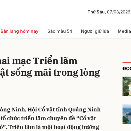
Thứ Sáu,
07/08/2026
bình luận
Bản làng hôm nay
Sắc màu 54
Người giữ lửa
Media
ai mạc Triển lãm
ĐỌC
ật sống mãi trong lòng
Hủy
G
uảng Ninh, Hội Cổ vật tỉnh Quảng Ninh
 tổ chức triển lãm chuyên đề “Cổ vật
ỏ”. Triển lãm là một hoạt động hướng