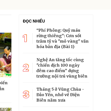
ĐỌC NHIỀU
“Phí Phông: Quỷ máu
1
rừng thiêng”: Cơn sốt
trăm tỷ và "mỏ vàng" văn
hóa bản địa (Bài 1)
Nghệ An tăng tốc cùng
2
"chiến dịch 100 ngày
đêm cao điểm” dựng
trường nội trú vùng biên
biến
sản
Tháng 5 ở Vũng Chùa -
3
Đảo Yến, nhớ về Điện
Biên năm xưa