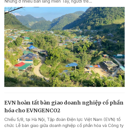
Nhưng ở nhiều bản làng miền Tây, người trẻ...
EVN hoàn tất bàn giao doanh nghiệp cổ phần
hóa cho EVNGENCO2
Chiều 5/8, tại Hà Nội, Tập đoàn Điện lực Việt Nam (EVN) tổ
chức Lễ bàn giao giữa doanh nghiệp cổ phần hóa và Công ty