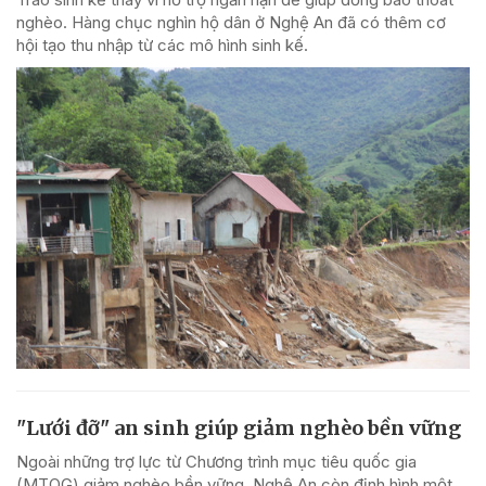
nghèo. Hàng chục nghìn hộ dân ở Nghệ An đã có thêm cơ
hội tạo thu nhập từ các mô hình sinh kế.
"Lưới đỡ" an sinh giúp giảm nghèo bền vững
Ngoài những trợ lực từ Chương trình mục tiêu quốc gia
(MTQG) giảm nghèo bền vững, Nghệ An còn định hình một