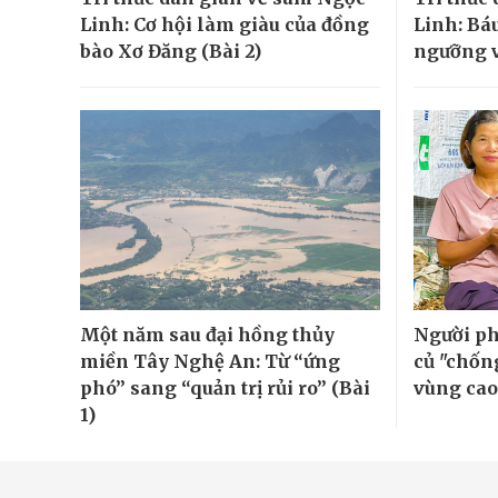
Linh: Cơ hội làm giàu của đồng
Linh: Báu
bào Xơ Đăng (Bài 2)
ngưỡng v
Một năm sau đại hồng thủy
Người ph
miền Tây Nghệ An: Từ “ứng
củ "chốn
phó” sang “quản trị rủi ro” (Bài
vùng cao
1)