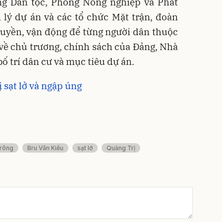
òng Dân tộc, Phòng Nông nghiệp và Phát
 lý dự án và các tổ chức Mặt trận, đoàn
truyền, vận động để từng người dân thuộc
õ về chủ trương, chính sách của Đảng, Nhà
ố trí dân cư và mục tiêu dự án.
 sạt lở và ngập úng
rông
Bru Vân Kiều
sạt lở
Quảng Trị