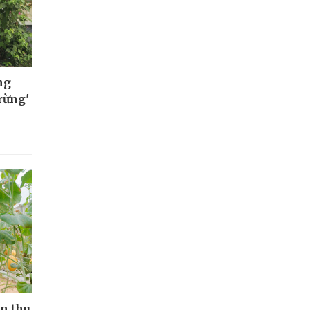
ng
rừng'
ân thu