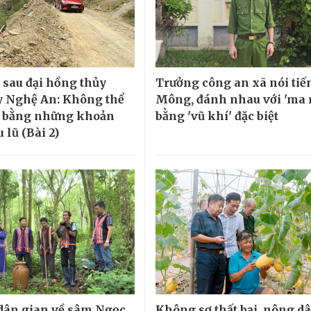
sau đại hồng thủy
Trưởng công an xã nói tiế
 Nghệ An: Không thể
Mông, đánh nhau với 'ma 
ũ bằng những khoản
bằng 'vũ khí' đặc biệt
u lũ (Bài 2)
 dân gian về sâm Ngọc
Không sợ thất bại, nông d