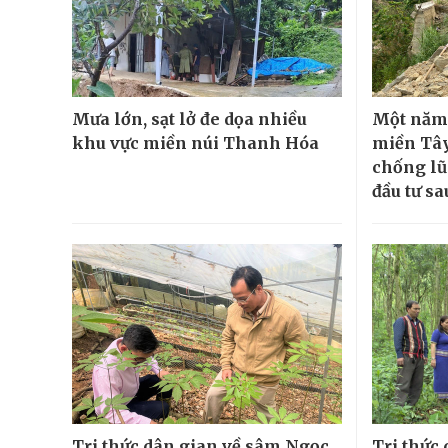
Mưa lớn, sạt lở đe dọa nhiều
Một năm 
khu vực miền núi Thanh Hóa
miền Tây
chống l
đầu tư sa
Tri thức dân gian về sâm Ngọc
Tri thức