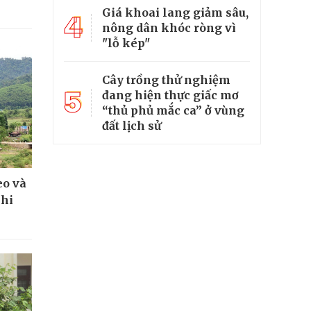
Giá khoai lang giảm sâu,
4
nông dân khóc ròng vì
"lỗ kép"
Cây trồng thử nghiệm
5
đang hiện thực giấc mơ
“thủ phủ mắc ca” ở vùng
đất lịch sử
eo và
khi