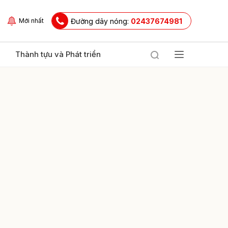
Đường dây nóng:
02437674981
Mới nhất
Thành tựu và Phát triển
ửi