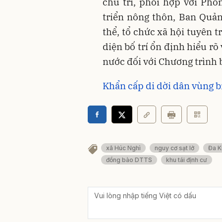
chủ trì, phối hợp với Ph
triển nông thôn, Ban Quản
thể, tổ chức xã hội tuyên 
diện bố trí ổn định hiểu r
nước đối với Chương trình b
Khẩn cấp di dời dân vùng bị
xã Húc Nghì
nguy cơ sạt lở
Đa K
đồng bào DTTS
khu tái định cư