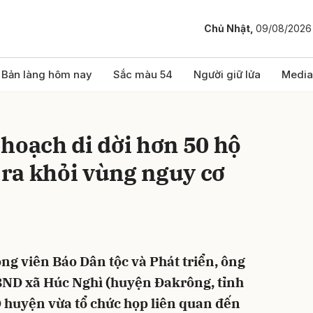
Chủ Nhật,
09/08/2026
bình luận
Bản làng hôm nay
Sắc màu 54
Người giữ lửa
Media
hoạch di dời hơn 50 hộ
ra khỏi vùng nguy cơ
Hủy
G
óng viên Báo Dân tộc và Phát triển, ông
BND xã Húc Nghì (huyện Đakrông, tỉnh
 huyện vừa tổ chức họp liên quan đến