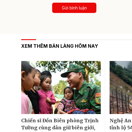
Gửi bình luận
XEM THÊM BẢN LÀNG HÔM NAY
Chiến sĩ Đồn Biên phòng Trịnh
Nghệ An 
Tường cùng dân giữ biên giới,
tỉnh lộ 