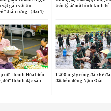
 vật gắn với tín
tiền tỷ từ mô hình kinh tế
ề “thần rừng” (Bài 1)
ụ nữ Thanh Hóa biến
1.200 ngày công đắp kè đá
g đói" thành đặc sản
đất bên dòng Nậm Giải