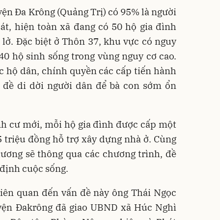
yện Đa Krông (Quảng Trị) có 95% là người
át, hiện toàn xã đang có 50 hộ gia đình
 lở. Đặc biệt ở Thôn 37, khu vực có nguy
 40 hộ sinh sống trong vùng nguy cơ cao.
c hộ dân, chính quyền các cấp tiến hành
n đề di dời người dân để bà con sớm ổn
nh cư mới, mỗi hộ gia đình được cấp một
 triệu đồng hỗ trợ xây dựng nhà ở. Cùng
hương sẽ thông qua các chương trình, đề
 định cuộc sống.
liên quan đến vấn đề này ông Thái Ngọc
yện Đakrông đã giao UBND xã Húc Nghì