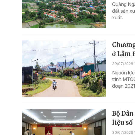
Quảng Ngãi
đất sản xu
xuất.
Chương
ở Lâm 
30/07/2026 
Nguồn lực
trình MTQG
đoạn 2021 
Bộ Dân 
liệu số
30/07/2026 