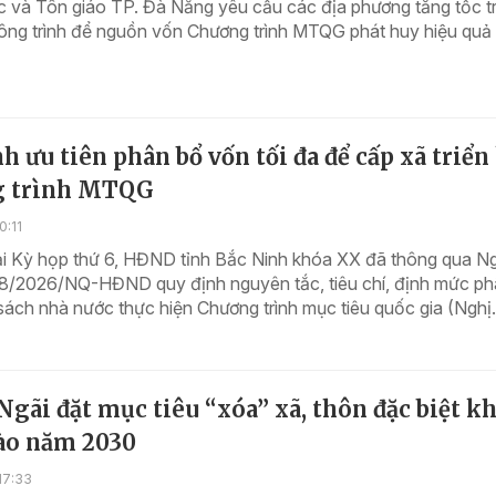
 và Tôn giáo TP. Đà Nẵng yêu cầu các địa phương tăng tốc tr
công trình để nguồn vốn Chương trình MTQG phát huy hiệu quả
h ưu tiên phân bổ vốn tối đa để cấp xã triển
 trình MTQG
0:11
tại Kỳ họp thứ 6, HĐND tỉnh Bắc Ninh khóa XX đã thông qua N
18/2026/NQ-HĐND quy định nguyên tắc, tiêu chí, định mức ph
ách nhà nước thực hiện Chương trình mục tiêu quốc gia (Nghị.
gãi đặt mục tiêu “xóa” xã, thôn đặc biệt k
ào năm 2030
17:33