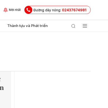
Đường dây nóng:
02437674981
Mới nhất
Thành tựu và Phát triển
c
ện