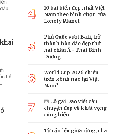
iển
10 bãi biển đẹp nhất Việt
 đầu
4
Nam theo bình chọn của
Lonely Planet
Phú Quốc vượt Bali, trở
 khai
5
thành hòn đảo đẹp thứ
hai châu Á - Thái Bình
Dương
ghị
World Cup 2026 chiếu
6
ân bổ
trên kênh nào tại Việt
..
Nam?
Cô gái Dao viết câu
7
chuyện đẹp về khát vọng
hó
cống hiến
Từ căn lều giữa rừng, cha