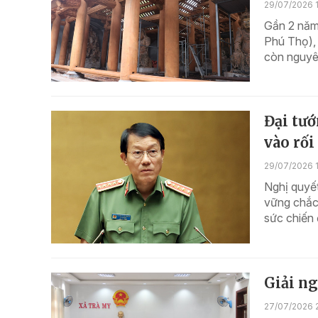
29/07/2026 
Gần 2 năm 
Phú Thọ), 
còn nguyê
Đại tư
vào rối
29/07/2026 
Nghị quyết
vững chắc 
sức chiến 
Giải ng
27/07/2026 