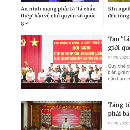
An ninh mạng phải là 'lá chắn
Khi nguồ
thép' bảo vệ chủ quyền số quốc
đến từng
gia
Tạo “lá
giới qu
04/08/2026 
Quy chế ph
biên giới 
cầu bảo vệ
Tăng t
phải bả
04/08/2026 