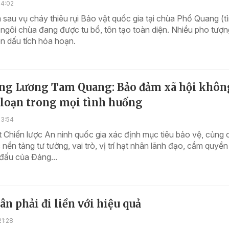
14:02
sau vụ cháy thiêu rụi Bảo vật quốc gia tại chùa Phổ Quang (t
ngôi chùa đang được tu bổ, tôn tạo toàn diện. Nhiều pho tượ
n dấu tích hỏa hoạn.
ớng Lương Tam Quang: Bảo đảm xã hội khôn
 loạn trong mọi tình huống
13:54
 Chiến lược An ninh quốc gia xác định mục tiêu bảo vệ, củng 
nền tảng tư tưởng, vai trò, vị trí hạt nhân lãnh đạo, cầm quyền
đấu của Đảng...
ân phải đi liền với hiệu quả
21:28