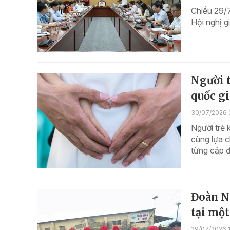
Chiều 29/
Hội nghị g
Người t
quốc gi
30/07/2026 
Người trẻ 
cùng lựa c
từng cặp đ
Đoàn N
tại một
29/07/2026 