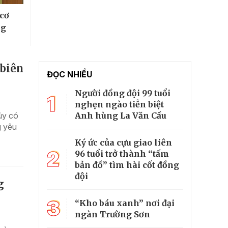
 cơ
ng
 biên
ĐỌC NHIỀU
Người đồng đội 99 tuổi
1
nghẹn ngào tiễn biệt
Anh hùng La Văn Cầu
ủy có
g yêu
Ký ức của cựu giao liên
2
96 tuổi trở thành “tấm
bản đồ” tìm hài cốt đồng
đội
g
3
“Kho báu xanh” nơi đại
ngàn Trường Sơn