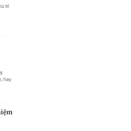
ủ trì
c
ời
n, hay
hiệm