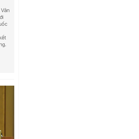
u Vân
ới
quốc
kết
ng.