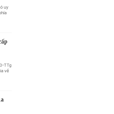
có uy
phía
cấp
QĐ-TTg
ia về
ia