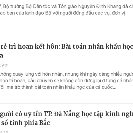
7, Bộ trưởng Bộ Dân tộc và Tôn giáo Nguyễn Đình Khang đã ch
iao ban của lãnh đạo Bộ với người đứng đầu các vụ, đơn vị.
rẻ trì hoãn kết hôn: Bài toán nhân khẩu họ
a
09:01
không quay lưng với hôn nhân, nhưng khi ngày càng nhiều ngư
họn trì hoãn, câu chuyện sẽ không còn dừng lại ở từng cá nhâ
ôi, mà trở thành bài toán nhân khẩu học của cả quốc...
gười có uy tín TP. Đà Nẵng học tập kinh ng
 số tỉnh phía Bắc
16:53