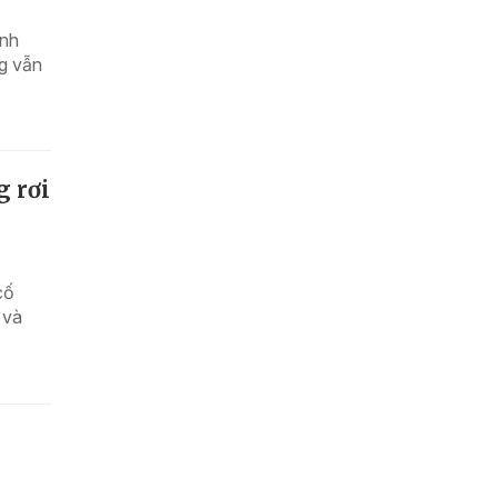
ỉnh
ng vẫn
g rơi
cố
 và