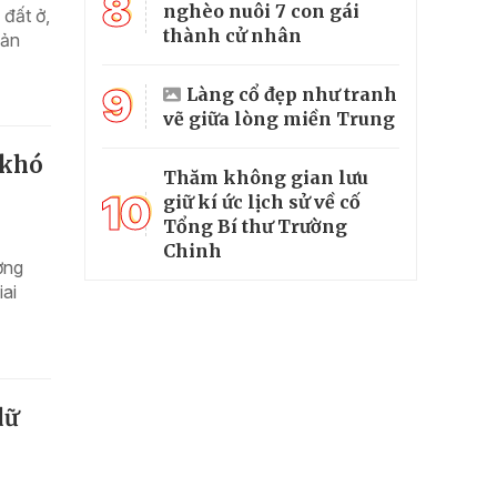
8
nghèo nuôi 7 con gái
 đất ở,
thành cử nhân
sản
9
Làng cổ đẹp như tranh
vẽ giữa lòng miền Trung
 khó
Thăm không gian lưu
10
giữ kí ức lịch sử về cố
Tổng Bí thư Trường
Chinh
ơng
iai
dữ