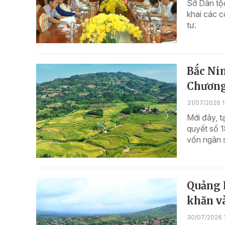
Sở Dân tộc
khai các 
tư.
Bắc Nin
Chương
31/07/2026 1
Mới đây, 
quyết số 
vốn ngân s
Quảng N
khăn v
30/07/2026 