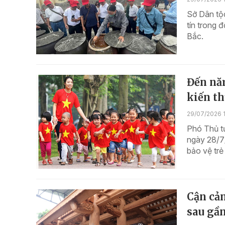
Sở Dân tộ
tín trong 
Bắc.
Đến năm
kiến th
29/07/2026 
Phó Thủ t
ngày 28/7
bảo vệ trẻ
Cận cản
sau gần