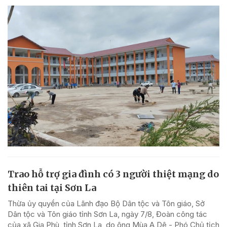
Trao hỗ trợ gia đình có 3 người thiệt mạng do
thiên tai tại Sơn La
Thừa ủy quyền của Lãnh đạo Bộ Dân tộc và Tôn giáo, Sở
Dân tộc và Tôn giáo tỉnh Sơn La, ngày 7/8, Đoàn công tác
của xã Gia Phù, tỉnh Sơn La, do ông Mùa A Dê - Phó Chủ tịch