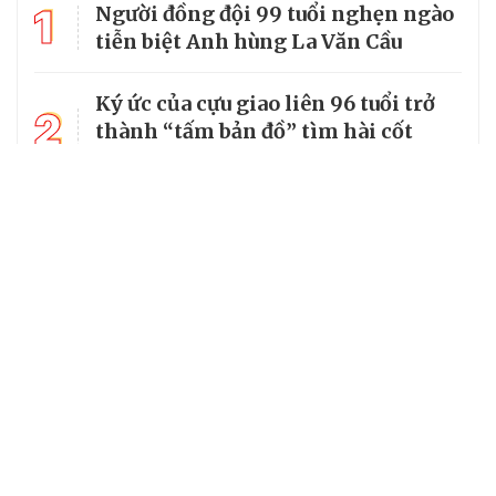
1
Người đồng đội 99 tuổi nghẹn ngào
tiễn biệt Anh hùng La Văn Cầu
Ký ức của cựu giao liên 96 tuổi trở
2
thành “tấm bản đồ” tìm hài cốt
đồng đội
3
Từ căn lều giữa rừng, cha nghèo
nuôi 7 con gái thành cử nhân
Tổng Bí thư, Chủ tịch nước truy
4
tặng huân chương dũng cảm cho
chiến sĩ Kpă Thiêp
Chủ tịch UBND tỉnh Ninh Bình làm
5
Trưởng Ban Chỉ đạo Chương trình
MTQG giai đoạn 2026 - 2030 của