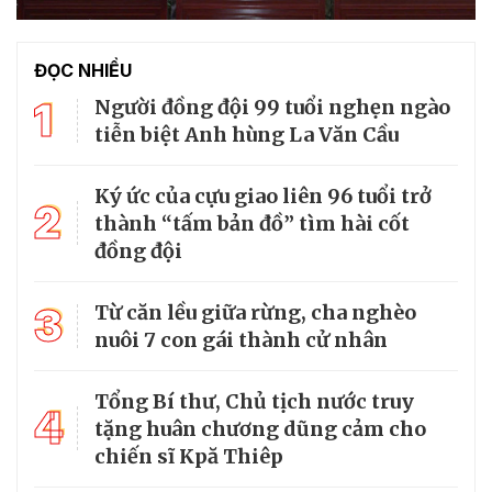
ĐỌC NHIỀU
1
Người đồng đội 99 tuổi nghẹn ngào
tiễn biệt Anh hùng La Văn Cầu
Ký ức của cựu giao liên 96 tuổi trở
2
thành “tấm bản đồ” tìm hài cốt
đồng đội
3
Từ căn lều giữa rừng, cha nghèo
nuôi 7 con gái thành cử nhân
Tổng Bí thư, Chủ tịch nước truy
4
tặng huân chương dũng cảm cho
chiến sĩ Kpă Thiêp