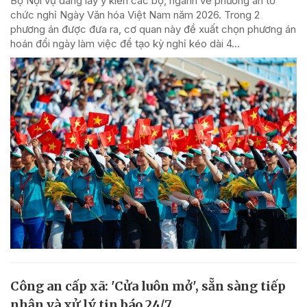
Bộ Nội vụ đang lấy ý kiến các bộ, ngành về phương án tổ
chức nghỉ Ngày Văn hóa Việt Nam năm 2026. Trong 2
phương án được đưa ra, cơ quan này đề xuất chọn phương án
hoán đổi ngày làm việc để tạo kỳ nghỉ kéo dài 4...
Công an cấp xã: 'Cửa luôn mở', sẵn sàng tiếp
nhận và xử lý tin báo 24/7