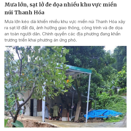
Mưa lớn, sạt lở đe dọa nhiều khu vực miền
núi Thanh Hóa
Mưa lớn kéo dài khiến nhiều khu vực miền núi Thanh Hóa xảy
ra sạt lở đất đá, ảnh hưởng giao thông, công trình và đe dọa
an toàn người dân. Chính quyền các địa phương đang khẩn
trương triển khai phương án ứng phó.