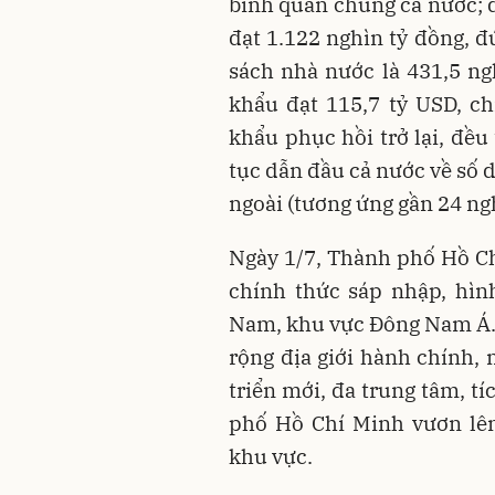
bình quân chung cả nước; 
đạt 1.122 nghìn tỷ đồng, đ
sách nhà nước là 431,5 ng
khẩu đạt 115,7 tỷ USD, c
khẩu phục hồi trở lại, đều
tục dẫn đầu cả nước về số d
ngoài (tương ứng gần 24 ngh
Ngày 1/7, Thành phố Hồ C
chính thức sáp nhập, hình
Nam, khu vực Đông Nam Á.
rộng địa giới hành chính
triển mới, đa trung tâm, t
phố Hồ Chí Minh vươn lên
khu vực.