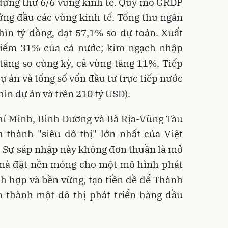
đứng thứ 6/6 vùng kinh tế. Quy mô GRDP
ứng đầu các vùng kinh tế. Tổng thu ngân
hìn tỷ đồng, đạt 57,1% so dự toán. Xuất
hiếm 31% của cả nước; kim ngạch nhập
 tăng so cùng kỳ, cả vùng tăng 11%. Tiếp
ự án và tổng số vốn đầu tư trực tiếp nước
ìn dự án và trên 210 tỷ USD).
hí Minh, Bình Dương và Bà Rịa-Vũng Tàu
 thành "siêu đô thị" lớn nhất của Việt
 Sự sáp nhập này không đơn thuần là mở
, mà đặt nền móng cho một mô hình phát
ích hợp và bền vững, tạo tiền đề để Thành
 thành một đô thị phát triển hàng đầu