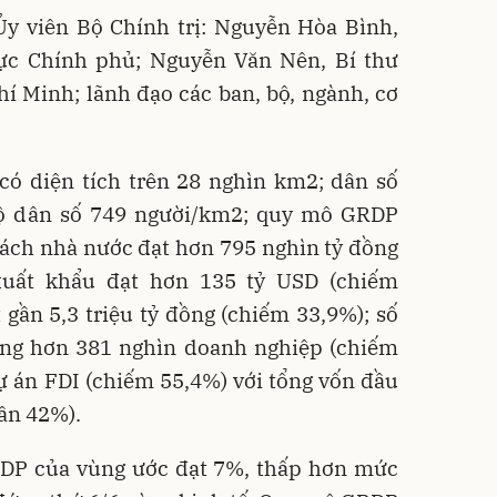
Ủy viên Bộ Chính trị: Nguyễn Hòa Bình,
ực Chính phủ; Nguyễn Văn Nên, Bí thư
 Minh; lãnh đạo các ban, bộ, ngành, cơ
ó diện tích trên 28 nghìn km2; dân số
độ dân số 749 người/km2; quy mô GRDP
sách nhà nước đạt hơn 795 nghìn tỷ đồng
xuất khẩu đạt hơn 135 tỷ USD (chiếm
 gần 5,3 triệu tỷ đồng (chiếm 33,9%); số
ng hơn 381 nghìn doanh nghiệp (chiếm
ự án FDI (chiếm 55,4%) với tổng vốn đầu
ần 42%).
DP của vùng ước đạt 7%, thấp hơn mức