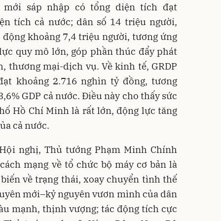
mới sáp nhập có tổng diện tích đạt
n tích cả nước; dân số 14 triệu người,
 động khoảng 7,4 triệu người, tương ứng
lực quy mô lớn, góp phần thúc đẩy phát
nh, thương mại-dịch vụ. Về kinh tế, GRDP
ạt khoảng 2.716 nghìn tỷ đồng, tương
3,6% GDP cả nước. Điều này cho thấy sức
ố Hồ Chí Minh là rất lớn, động lực tăng
của cả nước.
n Hội nghị, Thủ tướng Phạm Minh Chính
 cách mạng về tổ chức bộ máy cơ bản là
biến về trạng thái, xoay chuyển tình thế
nguyên mới–kỷ nguyên vươn mình của dân
iàu mạnh, thịnh vượng; tác động tích cực