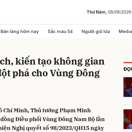
Thứ Năm,
06/08/2026
bình luận
Bản làng hôm nay
Sắc màu 54
Người giữ lửa
Media
ch, kiến tạo không gian
ĐỌC
 đột phá cho Vùng Đông
Hủy
G
Hồ Chí Minh, Thủ tướng Phạm Minh
i đồng Điều phối Vùng Đông Nam Bộ lần
 hiện Nghị quyết số 98/2023/QH15 ngày