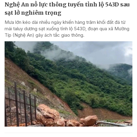
Nghệ An nỗ lực thông tuyến tỉnh lộ 543D sau
sạt lở nghiêm trọng
Mưa lớn kéo dài nhiều ngày khiến hàng trăm khối đất đá từ
mái taluy dương sạt xuống tỉnh lộ 543D, đoạn qua xã Mường
Típ (Nghệ An) gây ách tắc giao thông.