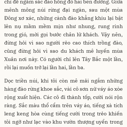
chỉ để ngắm sắc đào hồng đỏ hai bên đường. Giữa
mênh mông núi rừng đại ngàn, sau một mùa
Đông xơ xác, những cành đào khẳng khiu lại bật
lên nụ mầm mềm mịn như nhung, rung rinh
trong gió, mời gọi bước chân lữ khách. Vậy nên,
đừng hỏi vì sao người rẻo cao thích trồng đào,
cũng đừng hỏi vì sao du khách mê luyến mùa
Xuân nơi này. Có người chỉ lên Tây Bắc một lần,
rồi lại muốn trở lại lần hai, lần ba.
Dọc triền núi, khi tôi còn mê mải ngắm những
hàng đào rừng khoe sắc, vài cô sơn nữ váy áo xòe
rộng xuất hiện. Các cô đi thành tốp, cười nói rộn
ràng. Sắc màu thổ cẩm trên váy áo, tiếng xà tích
leng keng hòa cùng tiếng cười trong trẻo khiến
tôi ngỡ như lạc vào khu vườn thượng uyển trong