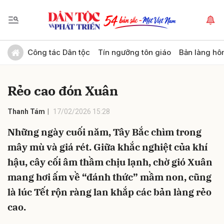
Gửi bình luận
Công tác Dân tộc
Tín ngưỡng tôn giáo
Bản làng hô
Rẻo cao đón Xuân
Thanh Tám
17/02/2026 15:28
Những ngày cuối năm, Tây Bắc chìm trong
mây mù và giá rét. Giữa khắc nghiệt của khí
Hủy
Gửi
hậu, cây cối âm thầm chịu lạnh, chờ gió Xuân
mang hơi ấm về “đánh thức” mầm non, cũng
là lúc Tết rộn ràng lan khắp các bản làng rẻo
cao.