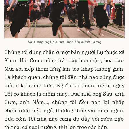
Múa sạp ngày Xuân. Ảnh Hà Minh Hưng
Chúng tôi dừng chân ở một bản người Lự thuộc xã
Khun Há. Con đường trải đầy hoa mận, hoa đào.
Mùi xôi nếp thơm lừng lan tỏa khắp không gian.
Là khách quen, chúng tôi đến nhà nào cũng được
mời ở lại dùng bữa. Người Lự quan niệm, ngày
Tết có khách là điềm may. Qua nhà ông Sâu, anh
Cum, anh Nằm…, chúng tôi đều nán lại nhấp
chén rượu nếp ngô, thưởng thức vài món ngon.
Bữa cơm Tết nhà nào cũng đủ đầy với rượu ngô,
thịt gà, cá suối nướng, thịt lợn treo gác bếp.