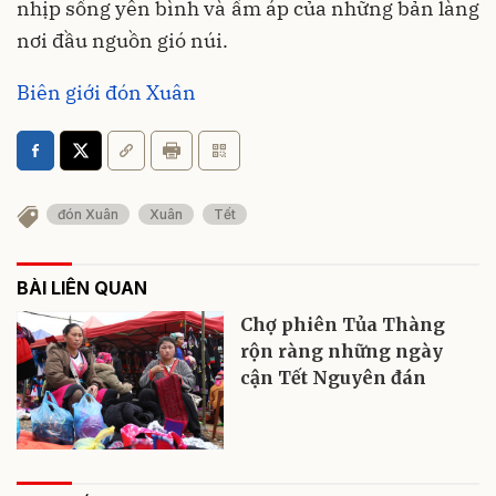
nhịp sống yên bình và ấm áp của những bản làng
nơi đầu nguồn gió núi.
Biên giới đón Xuân
đón Xuân
Xuân
Tết
BÀI LIÊN QUAN
Chợ phiên Tủa Thàng
rộn ràng những ngày
cận Tết Nguyên đán