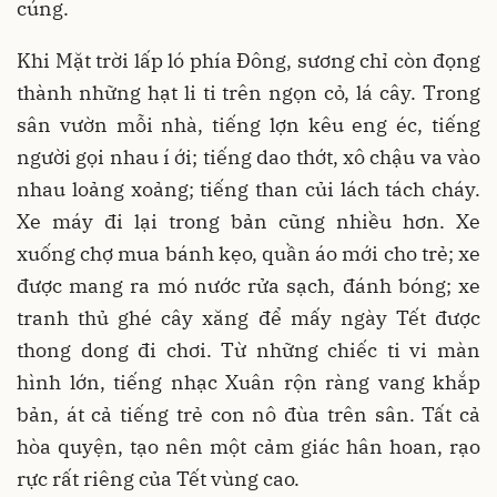
cúng.
Khi Mặt trời lấp ló phía Đông, sương chỉ còn đọng
thành những hạt li ti trên ngọn cỏ, lá cây. Trong
sân vườn mỗi nhà, tiếng lợn kêu eng éc, tiếng
người gọi nhau í ới; tiếng dao thớt, xô chậu va vào
nhau loảng xoảng; tiếng than củi lách tách cháy.
Xe máy đi lại trong bản cũng nhiều hơn. Xe
xuống chợ mua bánh kẹo, quần áo mới cho trẻ; xe
được mang ra mó nước rửa sạch, đánh bóng; xe
tranh thủ ghé cây xăng để mấy ngày Tết được
thong dong đi chơi. Từ những chiếc ti vi màn
hình lớn, tiếng nhạc Xuân rộn ràng vang khắp
bản, át cả tiếng trẻ con nô đùa trên sân. Tất cả
hòa quyện, tạo nên một cảm giác hân hoan, rạo
rực rất riêng của Tết vùng cao.