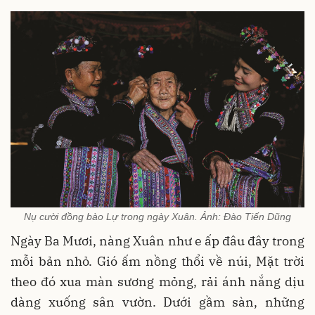
Nụ cười đồng bào Lự trong ngày Xuân. Ảnh: Đào Tiến Dũng
Ngày Ba Mươi, nàng Xuân như e ấp đâu đây trong
mỗi bản nhỏ. Gió ấm nồng thổi về núi, Mặt trời
theo đó xua màn sương mỏng, rải ánh nắng dịu
dàng xuống sân vườn. Dưới gầm sàn, những