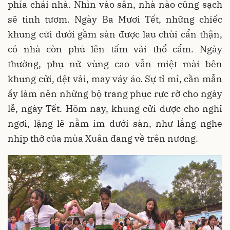
phía chái nhà. Nhìn vào sân, nhà nào cũng sạch
sẽ tinh tươm. Ngày Ba Mươi Tết, những chiếc
khung cửi dưới gầm sàn được lau chùi cẩn thận,
có nhà còn phủ lên tấm vải thổ cẩm. Ngày
thường, phụ nữ vùng cao vẫn miệt mài bên
khung cửi, dệt vải, may váy áo. Sự tỉ mỉ, cần mẫn
ấy làm nên những bộ trang phục rực rỡ cho ngày
lễ, ngày Tết. Hôm nay, khung cửi được cho nghỉ
ngơi, lặng lẽ nằm im dưới sàn, như lắng nghe
nhịp thở của mùa Xuân đang về trên nương.