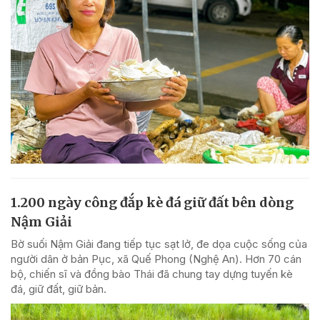
1.200 ngày công đắp kè đá giữ đất bên dòng
Nậm Giải
Bờ suối Nậm Giải đang tiếp tục sạt lở, đe dọa cuộc sống của
người dân ở bản Pục, xã Quế Phong (Nghệ An). Hơn 70 cán
bộ, chiến sĩ và đồng bào Thái đã chung tay dựng tuyến kè
đá, giữ đất, giữ bản.