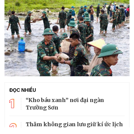
ĐỌC NHIỀU
1
“Kho báu xanh” nơi đại ngàn
Trường Sơn
2
Thăm không gian lưu giữ kí ức lịch
sử về cố Tổng Bí thư Trường Chinh