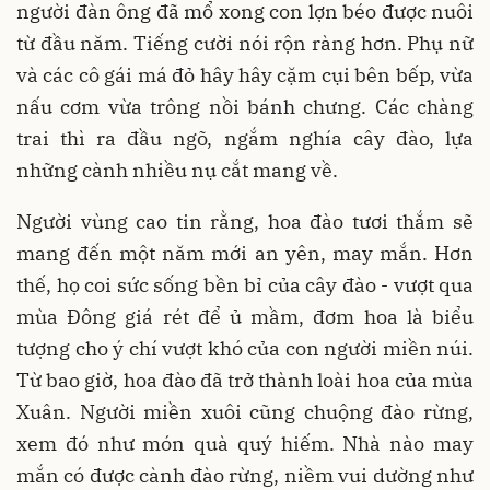
người đàn ông đã mổ xong con lợn béo được nuôi
từ đầu năm. Tiếng cười nói rộn ràng hơn. Phụ nữ
và các cô gái má đỏ hây hây cặm cụi bên bếp, vừa
nấu cơm vừa trông nồi bánh chưng. Các chàng
trai thì ra đầu ngõ, ngắm nghía cây đào, lựa
những cành nhiều nụ cắt mang về.
Người vùng cao tin rằng, hoa đào tươi thắm sẽ
mang đến một năm mới an yên, may mắn. Hơn
thế, họ coi sức sống bền bỉ của cây đào - vượt qua
mùa Đông giá rét để ủ mầm, đơm hoa là biểu
tượng cho ý chí vượt khó của con người miền núi.
Từ bao giờ, hoa đào đã trở thành loài hoa của mùa
Xuân. Người miền xuôi cũng chuộng đào rừng,
xem đó như món quà quý hiếm. Nhà nào may
mắn có được cành đào rừng, niềm vui dường như