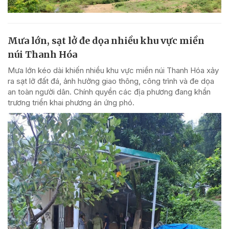
Mưa lớn, sạt lở đe dọa nhiều khu vực miền
núi Thanh Hóa
Mưa lớn kéo dài khiến nhiều khu vực miền núi Thanh Hóa xảy
ra sạt lở đất đá, ảnh hưởng giao thông, công trình và đe dọa
an toàn người dân. Chính quyền các địa phương đang khẩn
trương triển khai phương án ứng phó.