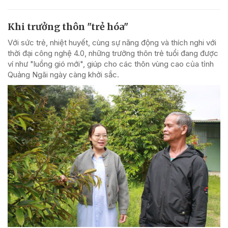
Khi trưởng thôn "trẻ hóa"
Với sức trẻ, nhiệt huyết, cùng sự năng động và thích nghi với
thời đại công nghệ 4.0, những trưởng thôn trẻ tuổi đang được
ví như "luồng gió mới", giúp cho các thôn vùng cao của tỉnh
Quảng Ngãi ngày càng khởi sắc.