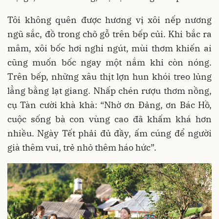
Tôi không quên được hương vị xôi nếp nương
ngũ sắc, đồ trong chõ gỗ trên bếp củi. Khi bắc ra
mâm, xôi bốc hơi nghi ngút, mùi thơm khiến ai
cũng muốn bốc ngay một nắm khi còn nóng.
Trên bếp, những xâu thịt lợn hun khói treo lủng
lẳng bằng lạt giang. Nhấp chén rượu thơm nồng,
cụ Tàn cười khà khà: “Nhờ ơn Đảng, ơn Bác Hồ,
cuộc sống bà con vùng cao đã khấm khá hơn
nhiều. Ngày Tết phải đủ đầy, ấm cúng để người
già thêm vui, trẻ nhỏ thêm háo hức”.