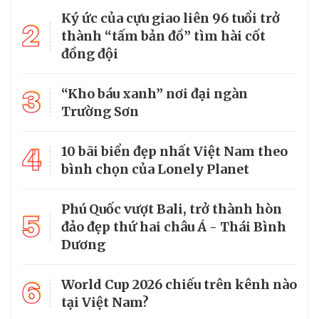
Ký ức của cựu giao liên 96 tuổi trở
2
thành “tấm bản đồ” tìm hài cốt
đồng đội
3
“Kho báu xanh” nơi đại ngàn
Trường Sơn
4
10 bãi biển đẹp nhất Việt Nam theo
bình chọn của Lonely Planet
Phú Quốc vượt Bali, trở thành hòn
5
đảo đẹp thứ hai châu Á - Thái Bình
Dương
6
World Cup 2026 chiếu trên kênh nào
tại Việt Nam?