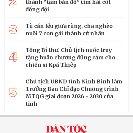
2
thành “tấm bản đồ” tìm hài cốt
đồng đội
3
Từ căn lều giữa rừng, cha nghèo
nuôi 7 con gái thành cử nhân
Tổng Bí thư, Chủ tịch nước truy
4
tặng huân chương dũng cảm cho
chiến sĩ Kpă Thiêp
Chủ tịch UBND tỉnh Ninh Bình làm
5
Trưởng Ban Chỉ đạo Chương trình
MTQG giai đoạn 2026 - 2030 của
tỉnh