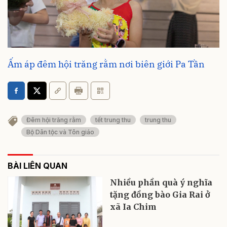
Ấm áp đêm hội trăng rằm nơi biên giới Pa Tần
Đêm hội trăng rằm
tết trung thu
trung thu
Bộ Dân tộc và Tôn giáo
BÀI LIÊN QUAN
Nhiều phần quà ý nghĩa
tặng đồng bào Gia Rai ở
xã Ia Chim