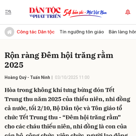
Gửi bình luận
Công tác Dân tộc
Tín ngưỡng tôn giáo
Bản làng hô
Rộn ràng Đêm hội trăng rằm
2025
Hoàng Quý - Tuấn Ninh
03/10/2025 11:00
Hòa trong không khí tưng bừng đón Tết
Hủy
Gửi
Trung thu năm 2025 của thiếu niên, nhi đồng
cả nước, tối 2/10, Bộ Dân tộc và Tôn giáo tổ
chức Tết Trung thu - “Đêm hội trăng rằm”
cho các cháu thiếu niên, nhi đồng là con của
cán bộ, công chức, viên chức, người lao động