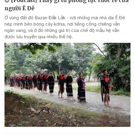
[Podcast] Thấy gì từ phong tục rước rể của
người Ê Đê
Ở vùng đất đỏ Bazan Đắk Lắk - nơi những mái nhà dài Ê Đê
nép mình bên bóng cây kơnia, nơi tiếng cồng chiêng vẫn
ngân vang, và ở đó những giá trị của chế độ mẫu hệ vẫn
được lưu truyền qua nhiều thế hệ.