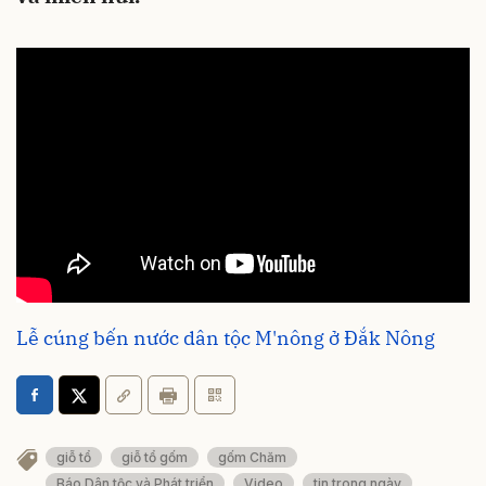
Lễ cúng bến nước dân tộc M'nông ở Đắk Nông
giỗ tổ
giỗ tổ gốm
gốm Chăm
Báo Dân tộc và Phát triển
Video
tin trong ngày