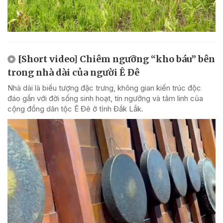
[Short video] Chiêm ngưỡng “kho báu” bên
trong nhà dài của người Ê Đê
Nhà dài là biểu tượng đặc trưng, không gian kiến trúc độc
đáo gắn với đời sống sinh hoạt, tín ngưỡng và tâm linh của
cộng đồng dân tộc Ê Đê ở tỉnh Đắk Lắk.