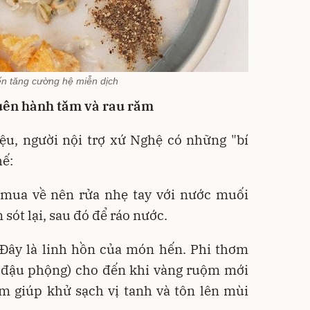
n tăng cường hệ miễn dịch
quên hành tăm và rau răm
u, người nội trợ xứ Nghệ có những "bí
hế:
mua về nên rửa nhẹ tay với nước muối
 sót lại, sau đó để ráo nước.
Đây là linh hồn của món hến. Phi thơm
u đậu phộng) cho đến khi vàng ruộm mới
m giúp khử sạch vị tanh và tôn lên mùi