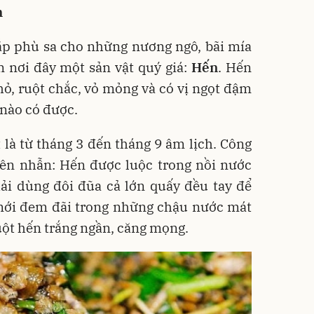
m
ắp phù sa cho những nương ngô, bãi mía
 nơi đây một sản vật quý giá:
Hến
. Hến
ỏ, ruột chắc, vỏ mỏng và có vị ngọt đậm
nào có được.
là từ tháng 3 đến tháng 9 âm lịch. Công
iên nhẫn: Hến được luộc trong nồi nước
hải dùng đôi đũa cả lớn quấy đều tay để
 mới đem đãi trong những chậu nước mát
uột hến trắng ngần, căng mọng.