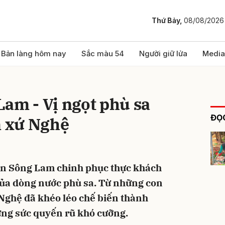
Thứ Bảy,
08/08/2026
bình luận
Bản làng hôm nay
Sắc màu 54
Người giữ lửa
Media
am - Vị ngọt phù sa
ĐỌC
 xứ Nghệ
ến Sông Lam chinh phục thực khách
Hủy
G
của dòng nước phù sa. Từ những con
Nghệ đã khéo léo chế biến thành
ng sức quyến rũ khó cưỡng.