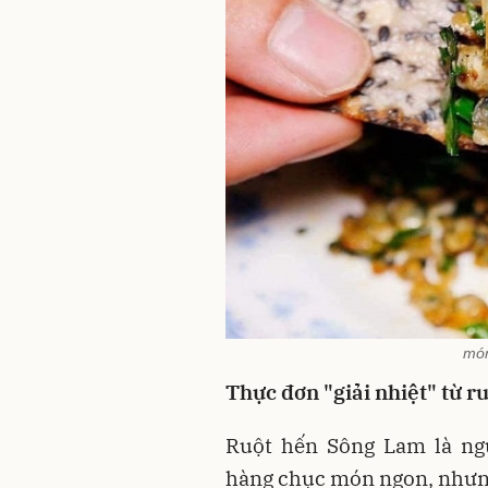
món
Thực đơn "giải nhiệt" từ r
Ruột hến Sông Lam là ngu
hàng chục món ngon, nhưng