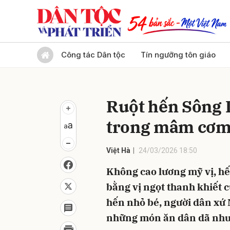
Gửi 
Công tác Dân tộc
Tín ngưỡng tôn giáo
Ruột hến Sông L
trong mâm cơm
Việt Hà
24/03/2026 18:50
Không cao lương mỹ vị, h
bằng vị ngọt thanh khiết 
hến nhỏ bé, người dân xứ 
những món ăn dân dã như