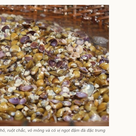
hỏ, ruột chắc, vỏ mỏng và có vị ngọt đậm đà đặc trưng