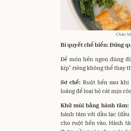
Cháo hế
Bí quyết chế biến: Đừng 
Để món hến ngon đúng điệ
kíp" riêng không thể thay t
Sơ chế:
Ruột hến sau khi 
loãng để loại bỏ cát mịn còn
Khử mùi bằng hành tăm:
hành tăm với dầu lạc (dầ
cho ruột hến vào. Hành tă