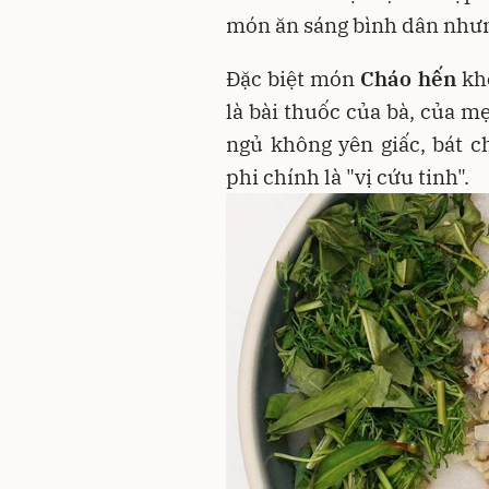
món ăn sáng bình dân nhưn
Đặc biệt món
Cháo hến
kh
là bài thuốc của bà, của m
ngủ không yên giấc, bát 
phi chính là "vị cứu tinh".