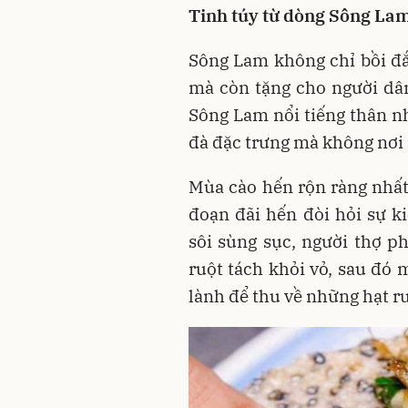
Tinh túy từ dòng Sông La
Sông Lam không chỉ bồi đ
mà còn tặng cho người dân
Sông Lam nổi tiếng thân nh
đà đặc trưng mà không nơi 
Mùa cào hến rộn ràng nhất 
đoạn đãi hến đòi hỏi sự k
sôi sùng sục, người thợ p
ruột tách khỏi vỏ, sau đó
lành để thu về những hạt r