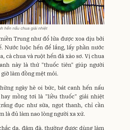
nh hến nấu chua giải nhiệt
miền Trung như đổ lửa được xoa dịu bởi
. Nước luộc hến để lắng, lấy phần nước
a, cà chua và ruột hến đã xào sơ. Vị chua
anh này là thứ "thuốc tiên" giúp người
 giờ làm đồng mệt mỏi.
ững ngày hè oi bức, bát canh hến nấu
ay mồng tơi là "liều thuốc" giải nhiệt
trắng đục như sữa, ngọt thanh, chỉ cần
 là đủ làm nao lòng người xa xứ.
chắc dạ, đậm đà, thường được dùng làm