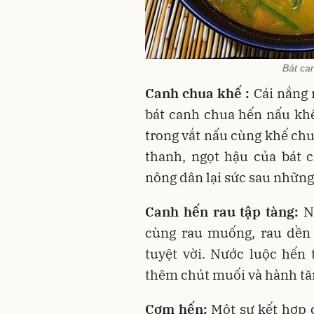
Bát ca
Canh chua khế :
Cái nắng 
bát canh chua hến nấu khế
trong vắt nấu cùng khế chu
thanh, ngọt hậu của bát c
nông dân lại sức sau những
Canh hến rau tập tàng:
Nh
cùng rau muống, rau dền h
tuyệt vời. Nước luộc hến 
thêm chút muối và hành tăm
Cơm hến:
Một sự kết hợp 