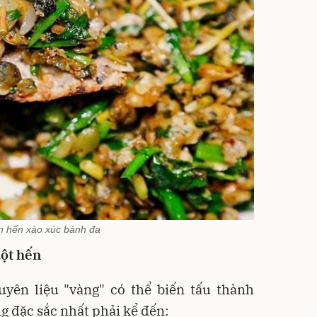
 hến xào xúc bánh đa
uột hến
yên liệu "vàng" có thể biến tấu thành
 đặc sắc nhất phải kể đến: