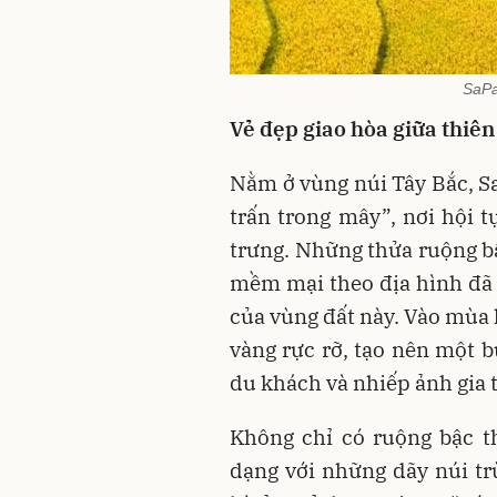
SaPa
Vẻ đẹp giao hòa giữa thiên
Nằm ở vùng núi Tây Bắc, Sa
trấn trong mây”, nơi hội 
trưng. Những thửa ruộng bậ
mềm mại theo địa hình đã 
của vùng đất này. Vào mùa
vàng rực rỡ, tạo nên một b
du khách và nhiếp ảnh gia t
Không chỉ có ruộng bậc t
dạng với những dãy núi tr