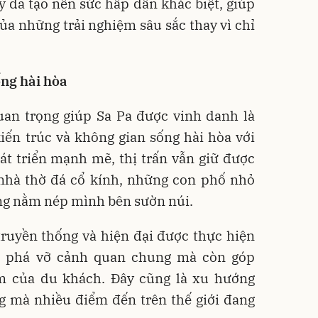
y đã tạo nên sức hấp dẫn khác biệt, giúp
ủa những trải nghiệm sâu sắc thay vì chỉ
ống hài hòa
uan trọng giúp Sa Pa được vinh danh là
iến trúc và không gian sống hài hòa với
át triển mạnh mẽ, thị trấn vẫn giữ được
nhà thờ đá cổ kính, những con phố nhỏ
àng nằm nép mình bên sườn núi.
truyền thống và hiện đại được thực hiện
g phá vỡ cảnh quan chung mà còn góp
m của du khách. Đây cũng là xu hướng
ng mà nhiều điểm đến trên thế giới đang