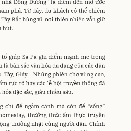
c nhà Đông Dương” là điểm đến mơ ước
hám phá. Từ đây, du khách có thể chiêm
Tây Bắc hùng vĩ, nơi thiên nhiên vẫn giữ
 hút.
u tố giúp Sa Pa ghi điểm mạnh mẽ trong
 là bản sắc văn hóa đa dạng của các dân
o, Tày, Giáy… Những phiên chợ vùng cao,
m rực rỡ hay các lễ hội truyền thống đã
 hóa đặc sắc, giàu chiều sâu.
g chỉ để ngắm cảnh mà còn để “sống”
 homestay, thưởng thức ẩm thực truyền
động thường nhật cùng người dân. Chính