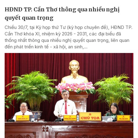
HĐND TP. Cần Thơ thông qua nhiều nghị
quyết quan trọng
Chiều 30/7, tại Kỳ họp thứ Tư (kỳ họp chuyên đề), HĐND TP.
Cần Thơ khóa XI, nhiệm kỳ 2026 - 2031, các đại biểu đã
thống nhất thông qua nhiều nghị quyết quan trọng, liên quan
đến phát triển kinh tế - xã hội, an sinh,...