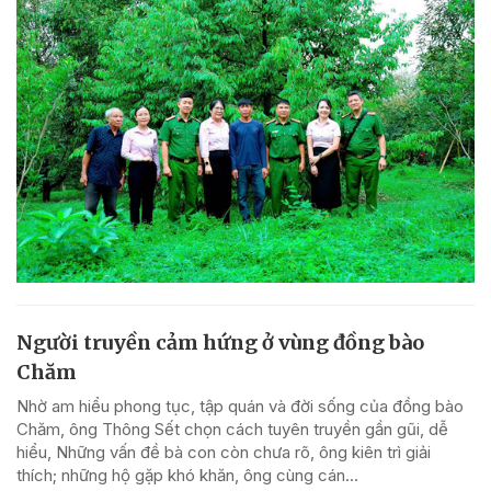
Người truyền cảm hứng ở vùng đồng bào
Chăm
Nhờ am hiểu phong tục, tập quán và đời sống của đồng bào
Chăm, ông Thông Sết chọn cách tuyên truyền gần gũi, dễ
hiểu, Những vấn đề bà con còn chưa rõ, ông kiên trì giải
thích; những hộ gặp khó khăn, ông cùng cán...