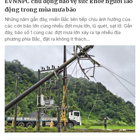
EVNNPC chủ động bảo vệ sức khỏe người lao
động trong mùa mưa bão
Những năm gần đây, miền Bắc liên tiếp chịu ảnh hưởng của
các cơn bão lớn cùng nhiều đợt mưa lớn, lũ quét, sạt lở. Gần
đây, bão số 1 cùng các đợt mưa lớn xảy ra tại nhiều địa
phương phía Bắc, đặt ra không ít thách...