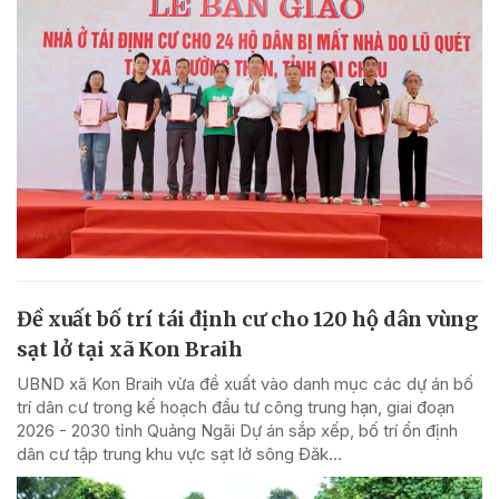
Đề xuất bố trí tái định cư cho 120 hộ dân vùng
sạt lở tại xã Kon Braih
UBND xã Kon Braih vừa đề xuất vào danh mục các dự án bố
trí dân cư trong kế hoạch đầu tư công trung hạn, giai đoạn
2026 - 2030 tỉnh Quảng Ngãi Dự án sắp xếp, bố trí ổn định
dân cư tập trung khu vực sạt lở sông Đăk...