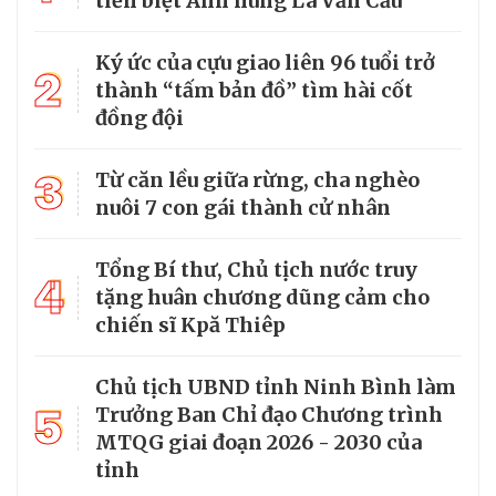
tiễn biệt Anh hùng La Văn Cầu
Ký ức của cựu giao liên 96 tuổi trở
2
thành “tấm bản đồ” tìm hài cốt
đồng đội
3
Từ căn lều giữa rừng, cha nghèo
nuôi 7 con gái thành cử nhân
Tổng Bí thư, Chủ tịch nước truy
4
tặng huân chương dũng cảm cho
chiến sĩ Kpă Thiêp
Chủ tịch UBND tỉnh Ninh Bình làm
5
Trưởng Ban Chỉ đạo Chương trình
MTQG giai đoạn 2026 - 2030 của
tỉnh