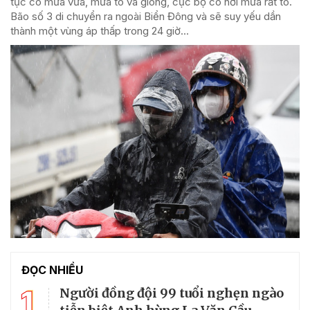
tục có mưa vừa, mưa to và giông, cục bộ có nơi mưa rất to.
Bão số 3 di chuyển ra ngoài Biển Đông và sẽ suy yếu dần
thành một vùng áp thấp trong 24 giờ...
ĐỌC NHIỀU
1
Người đồng đội 99 tuổi nghẹn ngào