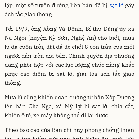
lập, một số tuyến đường liên bản đã bị
sạt lở
gây
ách tắc giao thông.
Tối 19/9, ông Xồng Vả Dềnh, Bí thư Đảng ủy xã
Na Ngoi (huyện Kỳ Sơn, Nghệ An) cho biết, mưa
lũ đã cuốn trôi, đất đá đè chết 8 con trâu của một
người dân trên địa bàn. Chính quyền địa phương
đang phối hợp với các lực lượng chức năng khắc
phục các điểm bị sạt lở, giải tỏa ách tắc giao
thông.
Mưa lũ cũng khiến đoạn đường từ bản Xốp Dương
lên bản Cha Nga, xã Mỹ Lý bị sạt lở, chia cắt,
khiến ô tô, xe máy không thể đi lại được.
Theo báo cáo của Ban chỉ huy phòng chống thiên
tai và tìm kiếm cứu nạn tỉnh Nghệ An, mưa lớn