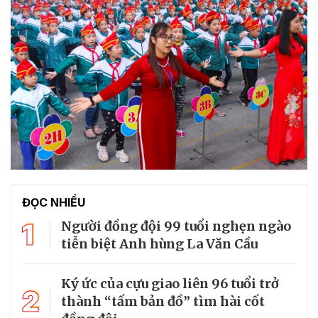
ĐỌC NHIỀU
1
Người đồng đội 99 tuổi nghẹn ngào
tiễn biệt Anh hùng La Văn Cầu
Ký ức của cựu giao liên 96 tuổi trở
2
thành “tấm bản đồ” tìm hài cốt