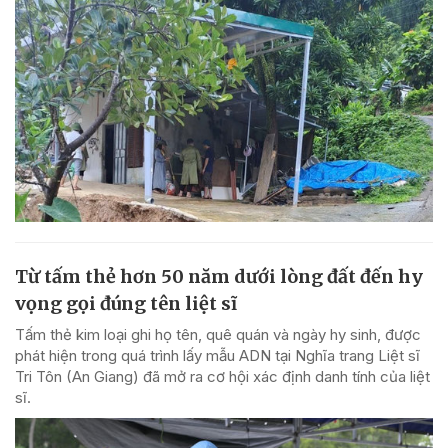
Từ tấm thẻ hơn 50 năm dưới lòng đất đến hy
vọng gọi đúng tên liệt sĩ
Tấm thẻ kim loại ghi họ tên, quê quán và ngày hy sinh, được
phát hiện trong quá trình lấy mẫu ADN tại Nghĩa trang Liệt sĩ
Tri Tôn (An Giang) đã mở ra cơ hội xác định danh tính của liệt
sĩ.