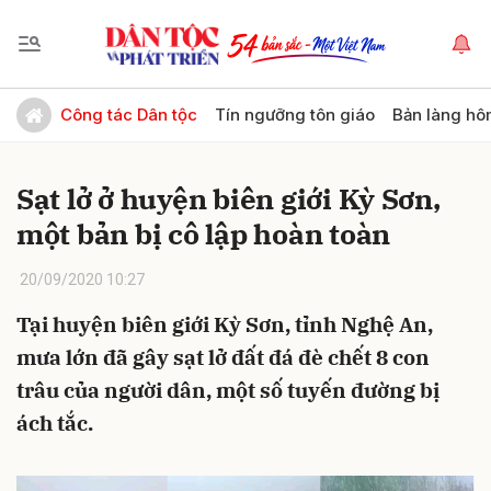
Gửi bình luận
Công tác Dân tộc
Tín ngưỡng tôn giáo
Bản làng hô
Sạt lở ở huyện biên giới Kỳ Sơn,
một bản bị cô lập hoàn toàn
20/09/2020 10:27
Tại huyện biên giới Kỳ Sơn, tỉnh Nghệ An,
Hủy
Gửi
mưa lớn đã gây sạt lở đất đá đè chết 8 con
trâu của người dân, một số tuyến đường bị
ách tắc.