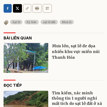
Sạt lở
Kỳ Sơn
sạt lở đất
Mưa lũ
BÀI LIÊN QUAN
Mưa lớn, sạt lở đe dọa
nhiều khu vực miền núi
Thanh Hóa
ĐỌC TIẾP
Tìm kiếm, xác minh
thông tin 1 người nghi
mất tích do sạt lở đất ở xã