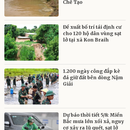
Chế Tạo
Đề xuất bố trí tái định cư
cho 120 hộ dân vùng sạt
lở tại xã Kon Braih
1.200 ngày công đắp kè
đá giữ đất bên dòng Nậm
Giải
Dự báo thời tiết 5/8: Miền
Bắc mưa lớn xối xả, nguy
cơ xảy ra lũ quét, sạt lở