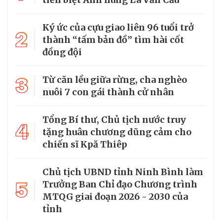
Ký ức của cựu giao liên 96 tuổi trở
2
thành “tấm bản đồ” tìm hài cốt
đồng đội
3
Từ căn lều giữa rừng, cha nghèo
nuôi 7 con gái thành cử nhân
Tổng Bí thư, Chủ tịch nước truy
4
tặng huân chương dũng cảm cho
chiến sĩ Kpă Thiêp
Chủ tịch UBND tỉnh Ninh Bình làm
5
Trưởng Ban Chỉ đạo Chương trình
MTQG giai đoạn 2026 - 2030 của
tỉnh