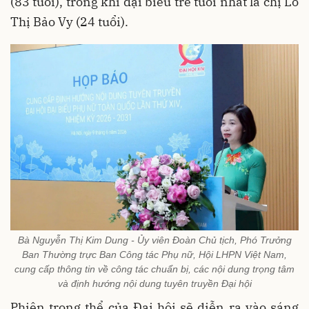
(83 tuổi), trong khi đại biểu trẻ tuổi nhất là chị Lo
Thị Bảo Vy (24 tuổi).
Bà Nguyễn Thị Kim Dung - Ủy viên Đoàn Chủ tịch, Phó Trưởng
Ban Thường trực Ban Công tác Phụ nữ, Hội LHPN Việt Nam,
cung cấp thông tin về công tác chuẩn bị, các nội dung trọng tâm
và định hướng nội dung tuyên truyền Đại hội
Phiên trọng thể của Đại hội sẽ diễn ra vào sáng