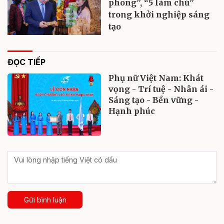
phong”, “5 làm chủ”
trong khởi nghiệp sáng
tạo
ĐỌC TIẾP
Phụ nữ Việt Nam: Khát
vọng - Trí tuệ - Nhân ái -
Sáng tạo - Bền vững -
Hạnh phúc
Gửi bình luận