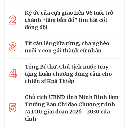
Ký ức của cựu giao liên 96 tuổi trở
2
thành “tấm bản đồ” tìm hài cốt
đồng đội
3
Từ căn lều giữa rừng, cha nghèo
nuôi 7 con gái thành cử nhân
Tổng Bí thư, Chủ tịch nước truy
4
tặng huân chương dũng cảm cho
chiến sĩ Kpă Thiêp
Chủ tịch UBND tỉnh Ninh Bình làm
5
Trưởng Ban Chỉ đạo Chương trình
MTQG giai đoạn 2026 - 2030 của
tỉnh