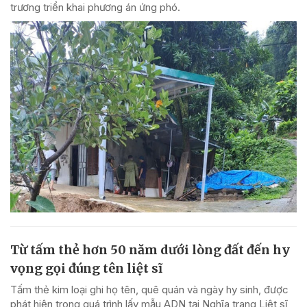
trương triển khai phương án ứng phó.
Từ tấm thẻ hơn 50 năm dưới lòng đất đến hy
vọng gọi đúng tên liệt sĩ
Tấm thẻ kim loại ghi họ tên, quê quán và ngày hy sinh, được
phát hiện trong quá trình lấy mẫu ADN tại Nghĩa trang Liệt sĩ