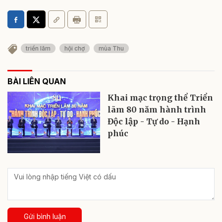
triển lãm
hội chợ
mùa Thu
BÀI LIÊN QUAN
Khai mạc trọng thể Triển
lãm 80 năm hành trình
Độc lập - Tự do - Hạnh
phúc
Gửi bình luận