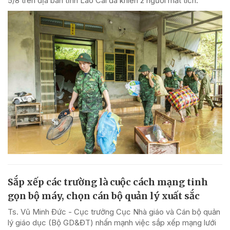
5/8 trên địa bàn tỉnh Lào Cai đã khiến 2 người mất tích.
Sắp xếp các trường là cuộc cách mạng tinh
gọn bộ máy, chọn cán bộ quản lý xuất sắc
Ts. Vũ Minh Đức - Cục trưởng Cục Nhà giáo và Cán bộ quản
lý giáo dục (Bộ GD&ĐT) nhấn mạnh việc sắp xếp mạng lưới