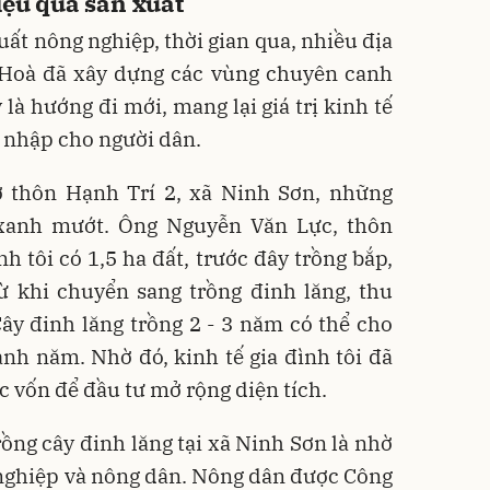
iệu quả sản xuất
uất nông nghiệp, thời gian qua, nhiều địa
Hoà đã xây dựng các vùng chuyên canh
 là hướng đi mới, mang lại giá trị kinh tế
 nhập cho người dân.
ở thôn Hạnh Trí 2, xã Ninh Sơn, những
, xanh mướt. Ông Nguyễn Văn Lực, thôn
nh tôi có 1,5 ha đất, trước đây trồng bắp,
ừ khi chuyển sang trồng đinh lăng, thu
ây đinh lăng trồng 2 - 3 năm có thể cho
anh năm. Nhờ đó, kinh tế gia đình tôi đã
c vốn để đầu tư mở rộng diện tích.
ng cây đinh lăng tại xã Ninh Sơn là nhờ
 nghiệp và nông dân. Nông dân được Công