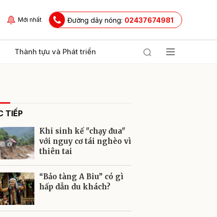
Đường dây nóng:
02437674981
Mới nhất
Thành tựu và Phát triển
 TIẾP
Khi sinh kế "chạy đua"
với nguy cơ tái nghèo vì
thiên tai
ửi
“Bảo tàng A Biu” có gì
hấp dẫn du khách?