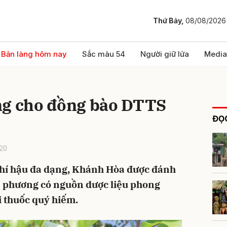
Thứ Bảy,
08/08/2026
bình luận
Bản làng hôm nay
Sắc màu 54
Người giữ lửa
Media
ng cho đồng bào DTTS
ĐỌC
20
khí hậu đa dạng, Khánh Hòa được đánh
Hủy
G
a phương có nguồn dược liệu phong
i thuốc quý hiếm.