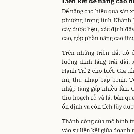
Liên kết để nâng cao h
Để nâng cao hiệu quả sản x
phương trong tỉnh Khánh 
cây dược liệu, xác định đây
cao, góp phần nâng cao thu
Trên những triền đất đỏ 
luống đinh lăng trải dài
Hạnh Trí 2 cho biết: Gia đì
mì; thu nhập bấp bênh. T
nhập tăng gấp nhiều lần. C
thu hoạch rễ và lá, bán qu
ổn định và còn tích lũy đượ
Thành công của mô hình trồ
vào sự liên kết giữa doanh