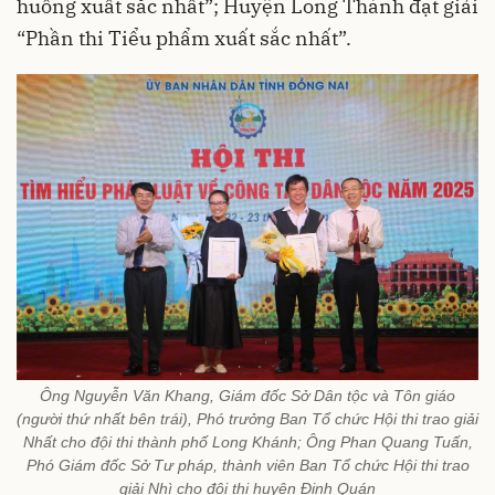
huống xuất sắc nhất”; Huyện Long Thành đạt giải
“Phần thi Tiểu phẩm xuất sắc nhất”.
Ông Nguyễn Văn Khang, Giám đốc Sở Dân tộc và Tôn giáo
(người thứ nhất bên trái), Phó trưởng Ban Tổ chức Hội thi trao giải
Nhất cho đội thi thành phố Long Khánh; Ông Phan Quang Tuấn,
Phó Giám đốc Sở Tư pháp, thành viên Ban Tổ chức Hội thi trao
giải Nhì cho đội thi huyện Định Quán