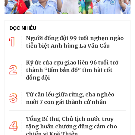
ĐỌC NHIỀU
1
Người đồng đội 99 tuổi nghẹn ngào
tiễn biệt Anh hùng La Văn Cầu
Ký ức của cựu giao liên 96 tuổi trở
2
thành “tấm bản đồ” tìm hài cốt
đồng đội
3
Từ căn lều giữa rừng, cha nghèo
nuôi 7 con gái thành cử nhân
Tổng Bí thư, Chủ tịch nước truy
4
tặng huân chương dũng cảm cho
chiến sĩ Kpă Thiêp