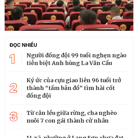
ĐỌC NHIỀU
1
Người đồng đội 99 tuổi nghẹn ngào
tiễn biệt Anh hùng La Văn Cầu
Ký ức của cựu giao liên 96 tuổi trở
2
thành “tấm bản đồ” tìm hài cốt
đồng đội
3
Từ căn lều giữa rừng, cha nghèo
nuôi 7 con gái thành cử nhân
14 xã, phường ở Lạng Sơn chưa đạt