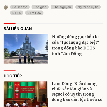
Sở Dân tộc
Tôn giáo
Thái Nguyên
Người có uy tín
DTTS
CTMTQG
BÀI LIÊN QUAN
Những đóng góp bền bỉ
của “lực lượng đặc biệt”
trong đồng bào DTTS
tỉnh Lâm Đồng
ĐỌC TIẾP
Lâm Đồng: Biểu dương
chức sắc tôn giáo và
Người có uy tín trong
đồng bào dân tộc thiểu số