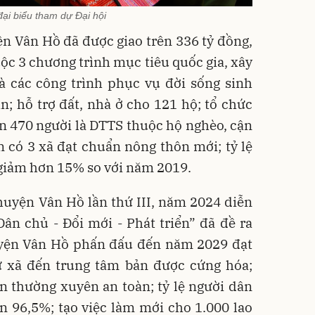
ại biểu tham dự Đại hội
n Vân Hồ đã được giao trên 336 tỷ đồng,
uộc 3 chương trình mục tiêu quốc gia, xây
à các công trình phục vụ đời sống sinh
; hỗ trợ đất, nhà ở cho 121 hộ; tổ chức
n 470 người là DTTS thuộc hộ nghèo, cận
 có 3 xã đạt chuẩn nông thôn mới; tỷ lệ
giảm hơn 15% so với năm 2019.
huyện Vân Hồ lần thứ III, năm 2024 diễn
Dân chủ - Đổi mới - Phát triển” đã đề ra
Huyện Vân Hồ phấn đấu đến năm 2029 đạt
 xã đến trung tâm bản được cứng hóa;
 thường xuyên an toàn; tỷ lệ người dân
n 96,5%; tạo việc làm mới cho 1.000 lao