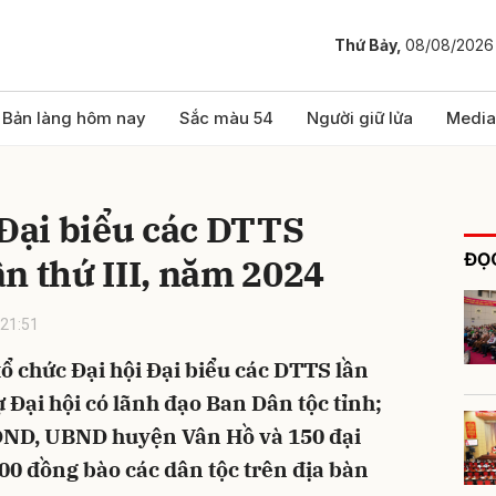
Thứ Bảy,
08/08/2026
bình luận
Bản làng hôm nay
Sắc màu 54
Người giữ lửa
Media
 Đại biểu các DTTS
ĐỌC
n thứ III, năm 2024
21:51
ổ chức Đại hội Đại biểu các DTTS lần
Hủy
G
 Đại hội có lãnh đạo Ban Dân tộc tỉnh;
ĐND, UBND huyện Vân Hồ và 150 đại
00 đồng bào các dân tộc trên địa bàn