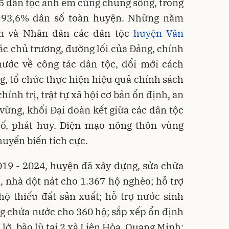
5 dân tộc anh em cùng chung sống, trong
 93,6% dân số toàn huyện. Những năm
ền và Nhân dân các dân tộc
huyện Vân
ác chủ trương, đường lối của Đảng, chính
nước về công tác dân tộc, đổi mới cách
g, tổ chức thực hiện hiệu quả chính sách
hính trị, trật tự xã hội cơ bản ổn định, an
ững, khối Đại đoàn kết giữa các dân tộc
ố, phát huy. Diện mạo nông thôn vùng
uyển biến tích cực.
019 - 2024, huyện đã xây dựng, sửa chữa
, nhà dột nát cho 1.367 hộ nghèo; hỗ trợ
ộ thiếu đất sản xuất; hỗ trợ nước sinh
g chứa nước cho 360 hộ; sắp xếp ổn định
 lở, bão lũ tại 2 xã Liên Hòa, Quang Minh;