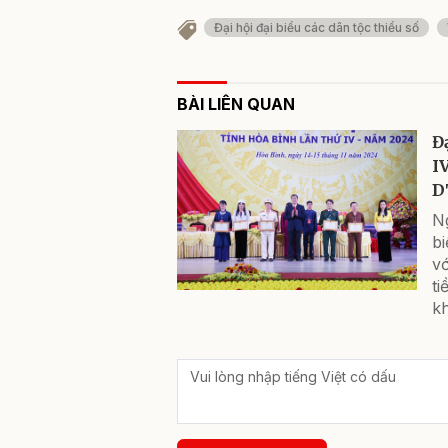
Đại hội đại biểu các dân tộc thiểu số
BÀI LIÊN QUAN
Đ
I
D
Ng
b
vớ
ti
kh