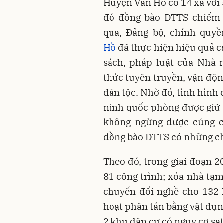
Huyện Vân Hồ có 14 xã với 
đó đồng bào DTTS chiếm
qua, Đảng bộ, chính quy
Hồ
đã thực hiện hiệu quả c
sách, pháp luật của Nhà 
thức tuyên truyền, vận độn
dân tộc. Nhờ đó, tình hình c
ninh quốc phòng được giữ v
không ngừng được củng c
đồng bào DTTS có những ch
Theo đó, trong giai đoạn 2
81 công trình; xóa nhà tạm
chuyển đổi nghề cho 132 h
hoạt phân tán bằng vật dụn
2 khu dân cư có nguy cơ sạt