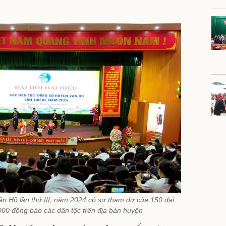
n Hồ lần thứ III, năm 2024 có sự tham dự của 150 đại
000 đồng bào các dân tộc trên địa bàn huyện