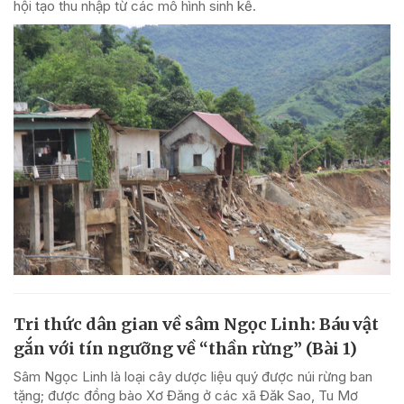
hội tạo thu nhập từ các mô hình sinh kế.
Tri thức dân gian về sâm Ngọc Linh: Báu vật
gắn với tín ngưỡng về “thần rừng” (Bài 1)
Sâm Ngọc Linh là loại cây dược liệu quý được núi rừng ban
tặng; được đồng bào Xơ Đăng ở các xã Đăk Sao, Tu Mơ