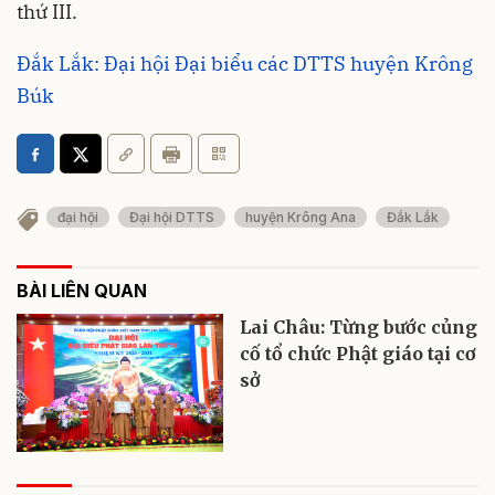
thứ III.
Đắk Lắk: Đại hội Đại biểu các DTTS huyện Krông
Búk
đại hội
Đại hội DTTS
huyện Krông Ana
Đắk Lắk
BÀI LIÊN QUAN
Lai Châu: Từng bước củng
cố tổ chức Phật giáo tại cơ
sở