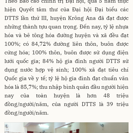
Theo Báo cáo chính trị Đại hội, qua 5 năm thực
hiện Quyết tâm thư của Đại hội Đại biểu các
DTTS lần thứ III, huyện Krông Ana đã đạt được
những thành tựu quan trọng. Đến nay, tỷ lệ nhựa
hóa và bê tông hóa đường huyện và xã đều đạt
100%; có 84,72% đường liên thôn, buôn được
cứng hóa; 100% thôn, buôn được sử dụng điện
lưới quốc gia; 84% hộ gia đình người DTTS sử
dụng nước hợp vệ sinh; 100% xã đạt tiêu chí
Quốc gia về y tế; tỷ lệ hộ gia đình đạt chuẩn văn
hóa là 85,7%; thu nhập bình quân đầu người hiện
nay của toàn huyện là hơn 48 triệu
đồng/người/năm, của người DTTS là 39 triệu
đồng/người/năm.