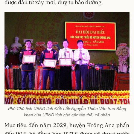
được đầu tư xây mới, duy tu bảo dưỡng.
Phó Chủ tịch UBND tỉnh Đắk Lắk Nguyễn Thiên Văn trao Bằng
khen của UBND tỉnh cho các tập thể, cá nhân
Mục tiêu đến năm 2029, huyện Krông Ana phấn
đấu 90% hộ đồng bào DTTS được sử dụng nước