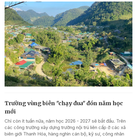
Trường vùng biên "chạy đua" đón năm học
mới
Chỉ còn ít tuần nữa, năm học 2026 - 2027 sẽ bắt đầu. Trên
các công trường xây dựng trường nội trú liên cấp ở các xã
biên giới Thanh Hóa, hàng nghìn cán bộ, kỹ sư, công nhân