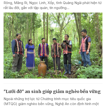
Rông, Măng Ri, Ngọc Linh, Xốp, tỉnh Quảng Ngãi phát hiện từ
rất lâu đời, gắn với tập quán, tín ngưỡng...
"Lưới đỡ" an sinh giúp giảm nghèo bền vững
Ngoài những trợ lực từ Chương trình mục tiêu quốc gia
(MTQG) giảm nghèo bền vững, Nghệ An còn định hình một