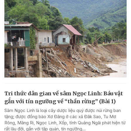
Tri thức dân gian về sâm Ngọc Linh: Báu vật
gắn với tín ngưỡng về “thần rừng” (Bài 1)
Sâm Ngọc Linh là loại cây dược liệu quý được núi rừng ban
tặng; được đồng bào Xơ Đăng ở các xã Đăk Sao, Tu Mơ
Rông, Măng Ri, Ngọc Linh, Xốp, tỉnh Quảng Ngãi phát hiện từ
rất lâu đời, gắn với tập quán, tín ngưỡng...