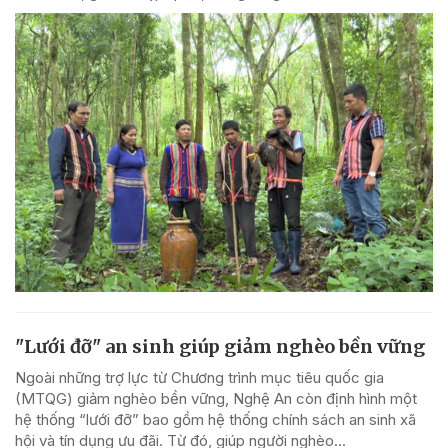
"Lưới đỡ" an sinh giúp giảm nghèo bền vững
Ngoài những trợ lực từ Chương trình mục tiêu quốc gia
(MTQG) giảm nghèo bền vững, Nghệ An còn định hình một
hệ thống “lưới đỡ” bao gồm hệ thống chính sách an sinh xã
hội và tín dụng ưu đãi. Từ đó, giúp người nghèo...