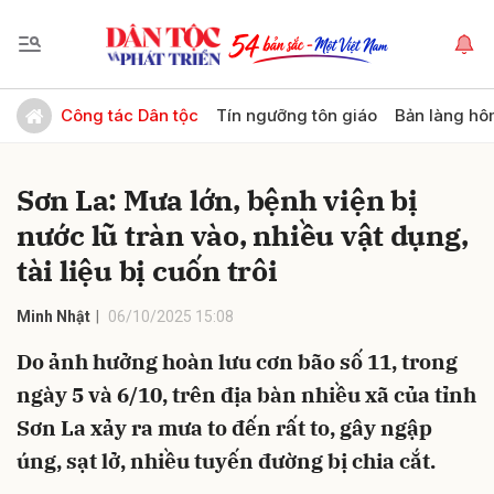
Gửi bình luận
Công tác Dân tộc
Tín ngưỡng tôn giáo
Bản làng hô
Sơn La: Mưa lớn, bệnh viện bị
nước lũ tràn vào, nhiều vật dụng,
tài liệu bị cuốn trôi
Minh Nhật
06/10/2025 15:08
Hủy
Gửi
Do ảnh hưởng hoàn lưu cơn bão số 11, trong
ngày 5 và 6/10, trên địa bàn nhiều xã của tỉnh
Sơn La xảy ra mưa to đến rất to, gây ngập
úng, sạt lở, nhiều tuyến đường bị chia cắt.