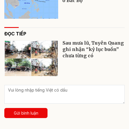
ở Bắc Bộ
ĐỌC TIẾP
Sau mưa lũ, Tuyên Quang
ghi nhận “kỷ lục buồn”
chưa từng có
Gửi bình luận