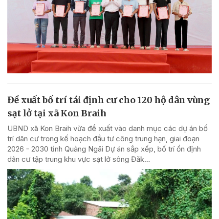
Đề xuất bố trí tái định cư cho 120 hộ dân vùng
sạt lở tại xã Kon Braih
UBND xã Kon Braih vừa đề xuất vào danh mục các dự án bố
trí dân cư trong kế hoạch đầu tư công trung hạn, giai đoạn
2026 - 2030 tỉnh Quảng Ngãi Dự án sắp xếp, bố trí ổn định
dân cư tập trung khu vực sạt lở sông Đăk...