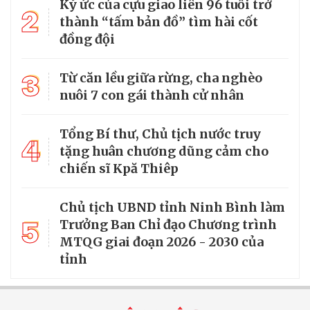
Ký ức của cựu giao liên 96 tuổi trở
2
thành “tấm bản đồ” tìm hài cốt
đồng đội
3
Từ căn lều giữa rừng, cha nghèo
nuôi 7 con gái thành cử nhân
Tổng Bí thư, Chủ tịch nước truy
4
tặng huân chương dũng cảm cho
chiến sĩ Kpă Thiêp
Chủ tịch UBND tỉnh Ninh Bình làm
5
Trưởng Ban Chỉ đạo Chương trình
MTQG giai đoạn 2026 - 2030 của
tỉnh