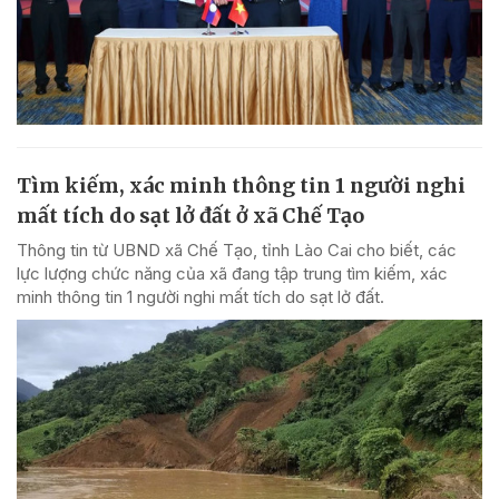
Tìm kiếm, xác minh thông tin 1 người nghi
mất tích do sạt lở đất ở xã Chế Tạo
Thông tin từ UBND xã Chế Tạo, tỉnh Lào Cai cho biết, các
lực lượng chức năng của xã đang tập trung tìm kiếm, xác
minh thông tin 1 người nghi mất tích do sạt lở đất.