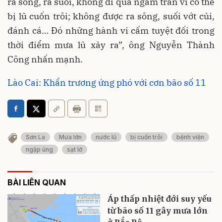
ra sông, ra suối, không đi qua ngầm tràn vì có thể
bị lũ cuốn trôi; không được ra sông, suối vớt củi,
đánh cá… Đó những hành vi cấm tuyệt đối trong
thời điểm mưa lũ xảy ra”, ông Nguyễn Thành
Công nhấn mạnh.
Lào Cai: Khẩn trương ứng phó với cơn bão số 11
Sơn La
Mưa lớn
nước lũ
bị cuốn trôi
bệnh viện
ngập úng
sạt lở
BÀI LIÊN QUAN
Áp thấp nhiệt đới suy yếu
từ bão số 11 gây mưa lớn