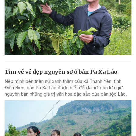
Tìm về vẻ đẹp nguyên sơ ở bản Pa Xa Lào
Nép mình bên triền núi xanh thẳm của xã Thanh Yên, tỉnh
Điện Biên, bản Pa Xa Lào được biết đến là nơi còn lưu giữ
nguyên bản những giá trị văn hóa đặc sắc của dân tộc Lào.