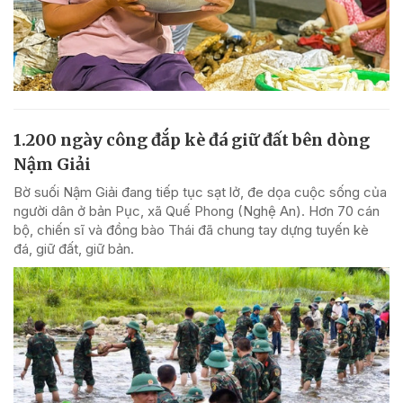
1.200 ngày công đắp kè đá giữ đất bên dòng
Nậm Giải
Bờ suối Nậm Giải đang tiếp tục sạt lở, đe dọa cuộc sống của
người dân ở bản Pục, xã Quế Phong (Nghệ An). Hơn 70 cán
bộ, chiến sĩ và đồng bào Thái đã chung tay dựng tuyến kè
đá, giữ đất, giữ bản.