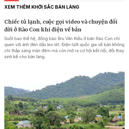
XEM THÊM KHỞI SẮC BẢN LÀNG
Chiếc tủ lạnh, cuộc gọi video và chuyện đổi
đời ở Rào Con khi điện về bản
Suốt bao thế hệ, đồng bào Bru Vân Kiều ở bản Rào Con chỉ
quen với ánh đèn dầu leo lét. Điện lưới quốc gia về bản không
chỉ thắp sáng màn đêm mà còn mở ra cơ hội kết nối, đổi thay
sinh kế cho bản làng.