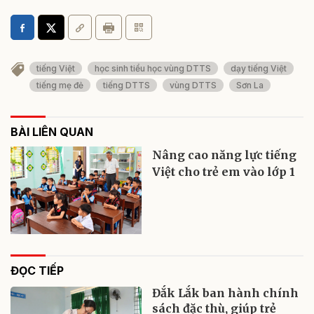
tiếng Việt
học sinh tiểu học vùng DTTS
dạy tiếng Việt
tiếng mẹ đẻ
tiếng DTTS
vùng DTTS
Sơn La
BÀI LIÊN QUAN
Nâng cao năng lực tiếng
Việt cho trẻ em vào lớp 1
ĐỌC TIẾP
Đắk Lắk ban hành chính
sách đặc thù, giúp trẻ