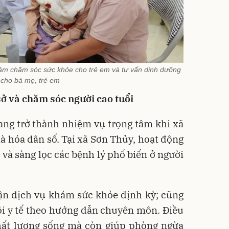
tâm chăm sóc sức khỏe cho trẻ em và tư vấn dinh dưỡng
cho bà mẹ, trẻ em
sở và chăm sóc người cao tuổi
ang trở thành nhiệm vụ trọng tâm khi xã
ià hóa dân số. Tại xã Sơn Thủy, hoạt động
và sàng lọc các bệnh lý phổ biến ở người
cận dịch vụ khám sức khỏe định kỳ; cũng
õi y tế theo hướng dẫn chuyên môn. Điều
hất lượng sống mà còn giúp phòng ngừa