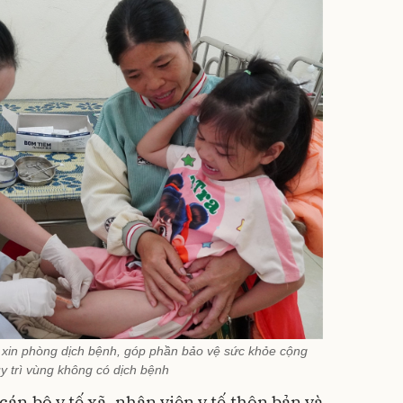
 xin phòng dịch bệnh, góp phần bảo vệ sức khỏe cộng
y trì vùng không có dịch bệnh
án bộ y tế xã, nhân viên y tế thôn bản và