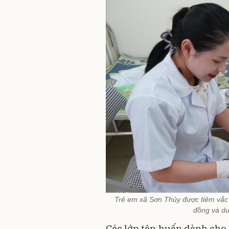
Trẻ em xã Sơn Thủy được tiêm vắc
đồng và du
Các lớp tập huấn dành cho c