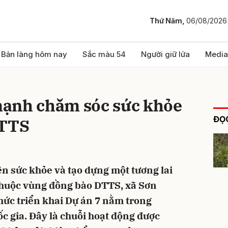
Thứ Năm,
06/08/2026
bình luận
Bản làng hôm nay
Sắc màu 54
Người giữ lửa
Media
ạnh chăm sóc sức khỏe
ĐỌC
DTTS
ện sức khỏe và tạo dựng một tương lai
Hủy
G
thuộc vùng đồng bào DTTS, xã Sơn
ức triển khai Dự án 7 nằm trong
c gia. Đây là chuỗi hoạt động được