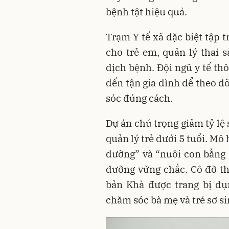
bệnh tật hiệu quả.
Trạm Y tế xã đặc biệt tập 
cho trẻ em, quản lý thai 
dịch bệnh. Đội ngũ y tế th
đến tận gia đình để theo d
sóc đúng cách.
Dự án chú trọng giảm tỷ lệ
quản lý trẻ dưới 5 tuổi. M
dưỡng” và “nuôi con bằng 
dưỡng vững chắc. Cô đỡ th
bản Khà được trang bị dụ
chăm sóc bà mẹ và trẻ sơ si