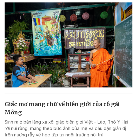
Giấc mơ mang chữ về biên giới của cô gái
Mông
Sinh ra ở bản làng xa xôi giáp biên giới Việt - Lào, Thò Y Hải
rời núi rừng, mang theo bức ảnh của mẹ và câu dặn giản dị
trên nương rẫy về học tập tại ngôi trường nội trú.