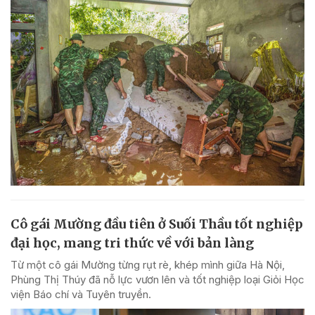
Cô gái Mường đầu tiên ở Suối Thầu tốt nghiệp
đại học, mang tri thức về với bản làng
Từ một cô gái Mường từng rụt rè, khép mình giữa Hà Nội,
Phùng Thị Thúy đã nỗ lực vươn lên và tốt nghiệp loại Giỏi Học
viện Báo chí và Tuyên truyền.