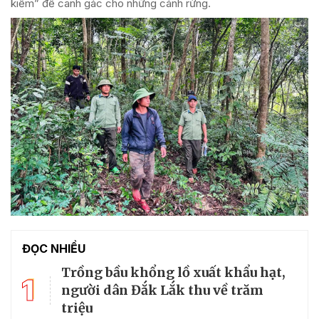
kiếm” để canh gác cho những cánh rừng.
ĐỌC NHIỀU
Trồng bầu khổng lồ xuất khẩu hạt,
1
người dân Đắk Lắk thu về trăm
triệu