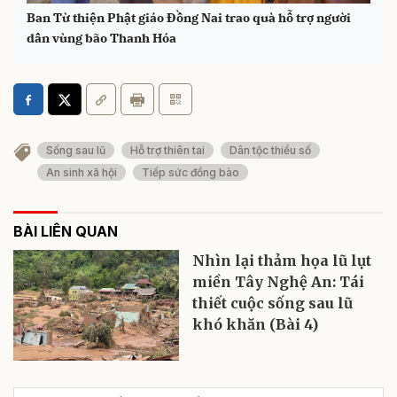
Ban Từ thiện Phật giáo Đồng Nai trao quà hỗ trợ người
dân vùng bão Thanh Hóa
Sống sau lũ
Hỗ trợ thiên tai
Dân tộc thiểu số
An sinh xã hội
Tiếp sức đồng bào
BÀI LIÊN QUAN
Nhìn lại thảm họa lũ lụt
miền Tây Nghệ An: Tái
thiết cuộc sống sau lũ
khó khăn (Bài 4)