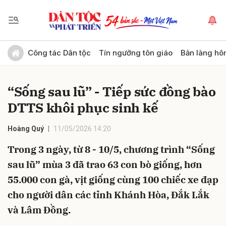
Gửi bình luận
Công tác Dân tộc
Tín ngưỡng tôn giáo
Bản làng hô
“Sống sau lũ” - Tiếp sức đồng bào
DTTS khôi phục sinh kế
Hoàng Quý
11/05/2026 14:20
Trong 3 ngày, từ 8 - 10/5, chương trình “Sống
Hủy
Gửi
sau lũ” mùa 3 đã trao 63 con bò giống, hơn
55.000 con gà, vịt giống cùng 100 chiếc xe đạp
cho người dân các tỉnh Khánh Hòa, Đắk Lắk
và Lâm Đồng.