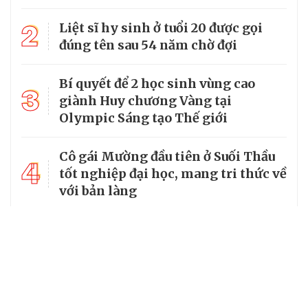
2
Liệt sĩ hy sinh ở tuổi 20 được gọi
đúng tên sau 54 năm chờ đợi
Bí quyết để 2 học sinh vùng cao
3
giành Huy chương Vàng tại
Olympic Sáng tạo Thế giới
Cô gái Mường đầu tiên ở Suối Thầu
4
tốt nghiệp đại học, mang tri thức về
với bản làng
5
Dừng xả rác xuống biển, 20 tàu cá
Nghệ An mang rác thải về bờ