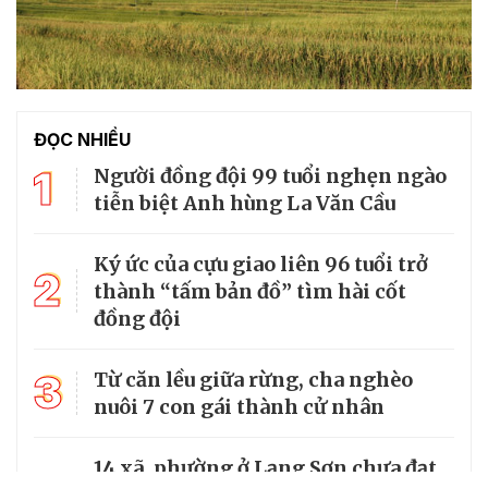
ĐỌC NHIỀU
1
Người đồng đội 99 tuổi nghẹn ngào
tiễn biệt Anh hùng La Văn Cầu
Ký ức của cựu giao liên 96 tuổi trở
2
thành “tấm bản đồ” tìm hài cốt
đồng đội
3
Từ căn lều giữa rừng, cha nghèo
nuôi 7 con gái thành cử nhân
14 xã, phường ở Lạng Sơn chưa đạt