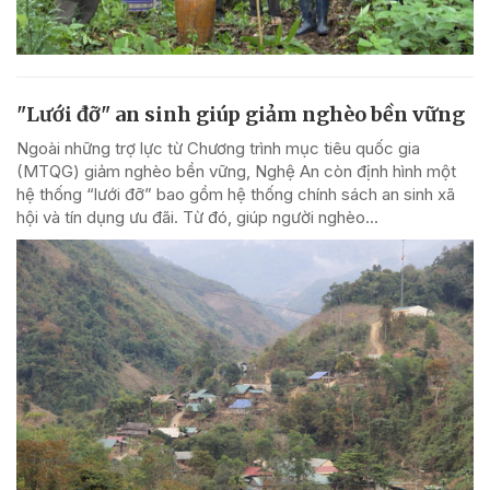
"Lưới đỡ" an sinh giúp giảm nghèo bền vững
Ngoài những trợ lực từ Chương trình mục tiêu quốc gia
(MTQG) giảm nghèo bền vững, Nghệ An còn định hình một
hệ thống “lưới đỡ” bao gồm hệ thống chính sách an sinh xã
hội và tín dụng ưu đãi. Từ đó, giúp người nghèo...