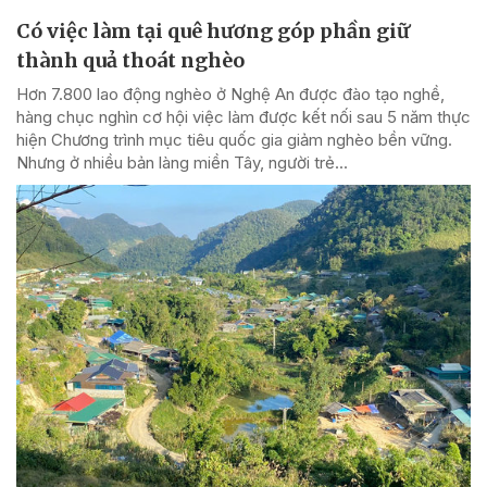
Có việc làm tại quê hương góp phần giữ
thành quả thoát nghèo
Hơn 7.800 lao động nghèo ở Nghệ An được đào tạo nghề,
hàng chục nghìn cơ hội việc làm được kết nối sau 5 năm thực
hiện Chương trình mục tiêu quốc gia giảm nghèo bền vững.
Nhưng ở nhiều bản làng miền Tây, người trẻ...