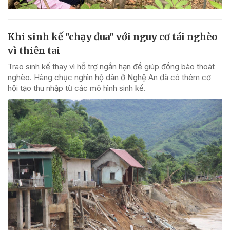
Khi sinh kế "chạy đua" với nguy cơ tái nghèo
vì thiên tai
Trao sinh kế thay vì hỗ trợ ngắn hạn để giúp đồng bào thoát
nghèo. Hàng chục nghìn hộ dân ở Nghệ An đã có thêm cơ
hội tạo thu nhập từ các mô hình sinh kế.