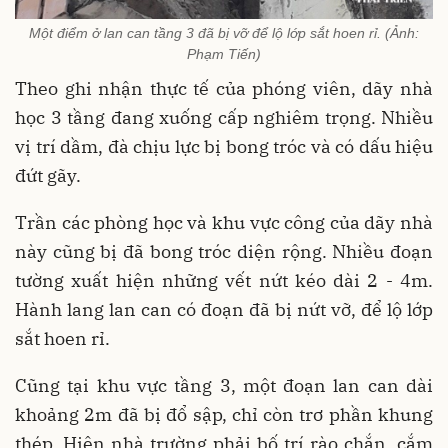
Một điểm ở lan can tầng 3 đã bị vỡ để lộ lớp sắt hoen rỉ. (Ảnh:
Phạm Tiến)
Theo ghi nhận thực tế của phóng viên, dãy nhà
học 3 tầng đang xuống cấp nghiêm trọng. Nhiều
vị trí dầm, đà chịu lực bị bong tróc và có dấu hiệu
đứt gãy.
Trần các phòng học và khu vực công của dãy nhà
này cũng bị đã bong tróc diện rộng. Nhiều đoạn
tường xuất hiện những vết nứt kéo dài 2 - 4m.
Hành lang lan can có đoạn đã bị nứt vỡ, để lộ lớp
sắt hoen rỉ.
Cũng tại khu vực tầng 3, một đoạn lan can dài
khoảng 2m đã bị đổ sập, chỉ còn trơ phần khung
thép. Hiện nhà trường phải bố trí rào chắn, cắm