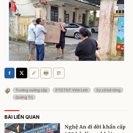
Nghệ An di dời khẩn cấp 400 hộ dân ra khỏi chung cư
xuống cấp để tránh trú bão số 5
Trường xuống cấp
PTDTNT Vĩnh Linh
Sự cố bê tông
Quảng Trị
BÀI LIÊN QUAN
Nghệ An di dời khẩn cấp