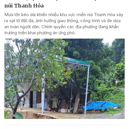
núi Thanh Hóa
Mưa lớn kéo dài khiến nhiều khu vực miền núi Thanh Hóa xảy
ra sạt lở đất đá, ảnh hưởng giao thông, công trình và đe dọa
an toàn người dân. Chính quyền các địa phương đang khẩn
trương triển khai phương án ứng phó.