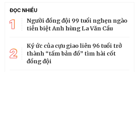
ĐỌC NHIỀU
1
Người đồng đội 99 tuổi nghẹn ngào
tiễn biệt Anh hùng La Văn Cầu
Ký ức của cựu giao liên 96 tuổi trở
2
thành “tấm bản đồ” tìm hài cốt
đồng đội
3
Từ căn lều giữa rừng, cha nghèo
nuôi 7 con gái thành cử nhân
Tổng Bí thư, Chủ tịch nước truy
4
tặng huân chương dũng cảm cho
chiến sĩ Kpă Thiêp
Chủ tịch UBND tỉnh Ninh Bình làm