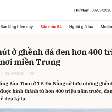
Thứ Năm,
06/08/2026
bình luận
Bản làng hôm nay
Sắc màu 54
Người giữ lửa
Media
hút ở ghềnh đá đen hơn 400 tr
nơi miền Trung
g
22/06/2026 11:09
ắng Bàn Than ở TP. Đà Nẵng sở hữu những ghền
Hủy
G
 được hình thành từ hơn 400 triệu năm trước, đan
vẻ đẹp kỳ lạ.