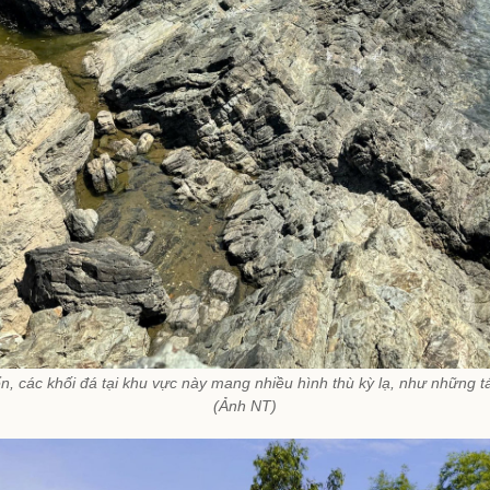
ển, các khối đá tại khu vực này mang nhiều hình thù kỳ lạ, như những t
(Ảnh NT)