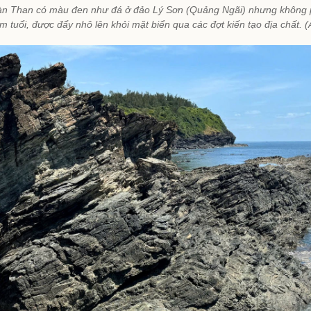
 Bàn Than có màu đen như đá ở đảo Lý Sơn (Quảng Ngãi) nhưng không p
ăm tuổi, được đẩy nhô lên khỏi mặt biển qua các đợt kiến tạo địa chất. 