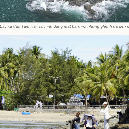
c xã đảo Tam Hải, có hình dạng mặt bàn, với những ghềnh đá đen nh