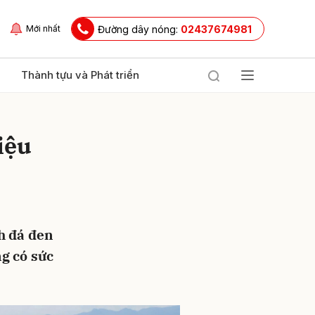
Đường dây nóng:
02437674981
Mới nhất
Thành tựu và Phát triển
iệu
h đá đen
ửi
g có sức