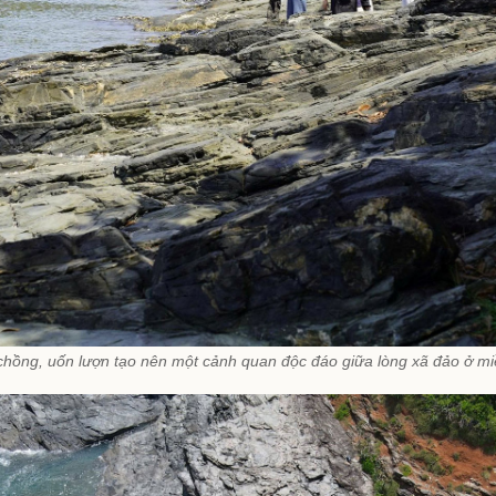
chồng, uốn lượn tạo nên một cảnh quan độc đáo giữa lòng xã đảo ở mi