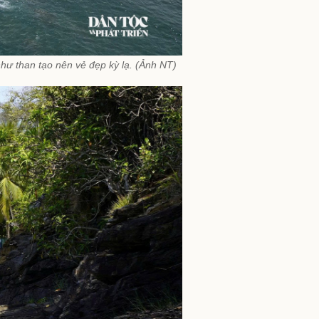
ư than tạo nên vẻ đẹp kỳ lạ. (Ảnh NT)