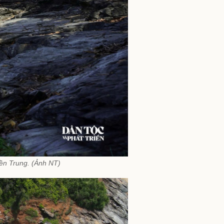
ền Trung. (Ảnh NT)