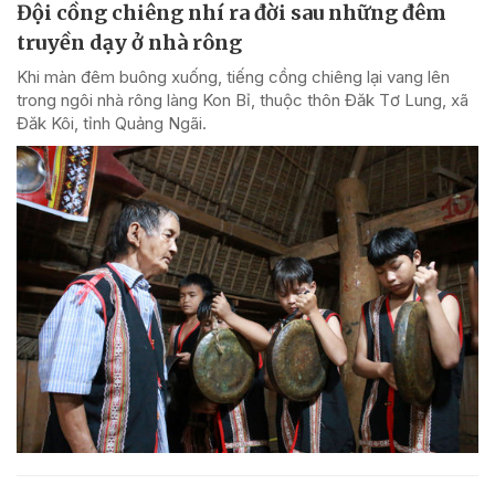
Đội cồng chiêng nhí ra đời sau những đêm
truyền dạy ở nhà rông
Khi màn đêm buông xuống, tiếng cồng chiêng lại vang lên
trong ngôi nhà rông làng Kon Bỉ, thuộc thôn Đăk Tơ Lung, xã
Đăk Kôi, tỉnh Quảng Ngãi.