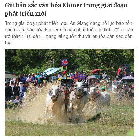
Giữ bản sắc văn hóa Khmer trong giai đoạn
phát triển mới
Trong giai đoạn phát triển mới, An Giang đang nỗ lực bảo tồn
các giá trị văn hóa Khmer gắn với phát triển du lịch, để di sản
trở thành “tài sản”, mang lại nguồn thu và lan tỏa bản sắc dân
tộc.