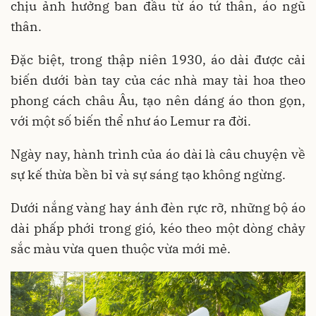
chịu ảnh hưởng ban đầu từ áo tứ thân, áo ngũ
thân.
Đặc biệt, trong thập niên 1930, áo dài được cải
biến dưới bàn tay của các nhà may tài hoa theo
phong cách châu Âu, tạo nên dáng áo thon gọn,
với một số biến thể như áo Lemur ra đời.
Ngày nay, hành trình của áo dài là câu chuyện về
sự kế thừa bền bỉ và sự sáng tạo không ngừng.
Dưới nắng vàng hay ánh đèn rực rỡ, những bộ áo
dài phấp phới trong gió, kéo theo một dòng chảy
sắc màu vừa quen thuộc vừa mới mẻ.