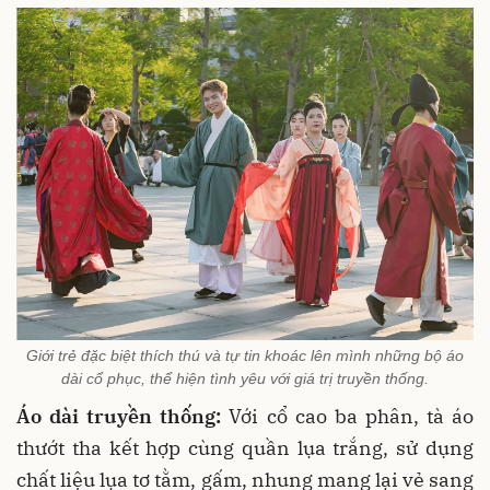
Giới trẻ đặc biệt thích thú và tự tin khoác lên mình những bộ áo
dài cổ phục, thể hiện tình yêu với giá trị truyền thống.
Áo dài truyền thống:
Với cổ cao ba phân, tà áo
thướt tha kết hợp cùng quần lụa trắng, sử dụng
chất liệu lụa tơ tằm, gấm, nhung mang lại vẻ sang