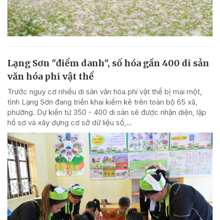
Lạng Sơn "điểm danh", số hóa gần 400 di sản
văn hóa phi vật thể
Trước nguy cơ nhiều di sản văn hóa phi vật thể bị mai một,
tỉnh Lạng Sơn đang triển khai kiểm kê trên toàn bộ 65 xã,
phường. Dự kiến từ 350 - 400 di sản sẽ được nhận diện, lập
hồ sơ và xây dựng cơ sở dữ liệu số,...