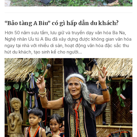
“Bảo tàng A Biu” có gì hấp dẫn du khách?
Hơn 50 năm sưu tầm, lưu giữ và truyền dạy văn hóa Ba Na,
Nghệ nhân Ưu tú A Biu đã xây dựng được không gian văn hóa
ngay tại nhà với nhiều di sản, hoạt động văn hóa đặc sắc thu
hút du khách, tạo sinh kế cho người...