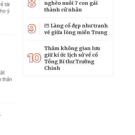
8
nghèo nuôi 7 con gái
ề tài
thành cử nhân
cho ý
9
Làng cổ đẹp như tranh
vẽ giữa lòng miền Trung
Thăm không gian lưu
10
giữ kí ức lịch sử về cố
Tổng Bí thư Trường
Chinh
ắt
h thần
i