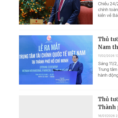
Chiều 24/
chính toàn
kiến về Bá
Thủ tướ
Nam thà
11/02/2026 1
Sáng 11/2,
Trung tâm
hành động 
Thủ tướ
Thành 
16/01/2026 2