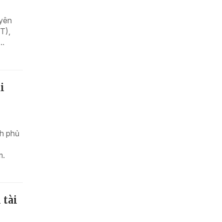
uyên
T),
..
i
nh phủ
m.
 tài