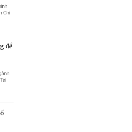
hính
n Chỉ
g để
ngành
Tài
số