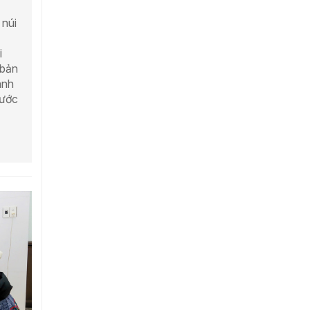
 núi
i
 bản
anh
 ước