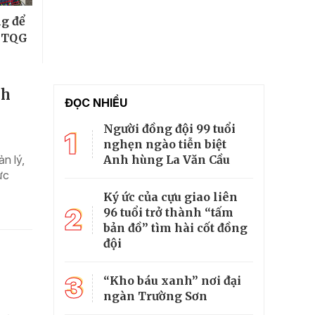
ng để
 MTQG
nh
ĐỌC NHIỀU
Người đồng đội 99 tuổi
1
nghẹn ngào tiễn biệt
Anh hùng La Văn Cầu
n lý,
ực
Ký ức của cựu giao liên
2
96 tuổi trở thành “tấm
bản đồ” tìm hài cốt đồng
đội
3
“Kho báu xanh” nơi đại
ngàn Trường Sơn