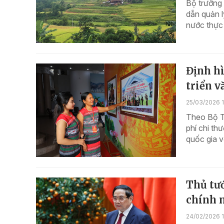
Bộ trưởng
dẫn quản l
nước thực 
Định hì
triển v
25/03/2026 1
Theo Bộ Tà
phí chi th
quốc gia v
Thủ tướ
chính n
24/02/2026 1