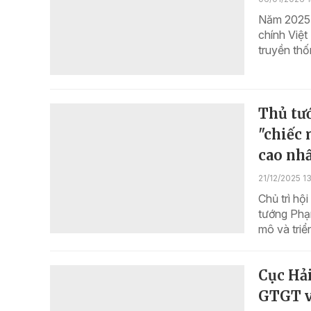
Năm 2025 đ
chính Việ
truyền thố
Thủ tướ
"chiếc 
cao nhấ
21/12/2025 1
Chủ trì hộ
tướng Phạm
mô và triể
Cục Hải
GTGT và