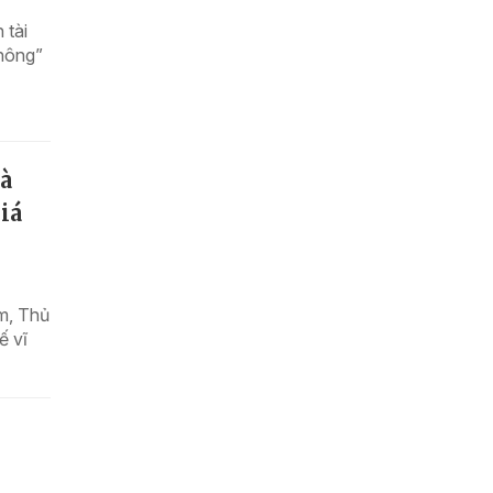
 tài
 nông”
là
iá
am, Thủ
ế vĩ