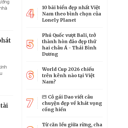
hướng
10 bãi biển đẹp nhất Việt
 nhà
4
Nam theo bình chọn của
Lonely Planet
Phú Quốc vượt Bali, trở
phát
5
thành hòn đảo đẹp thứ
hai châu Á - Thái Bình
Dương
kinh
World Cup 2026 chiếu
6
êu
trên kênh nào tại Việt
Nam?
Cô gái Dao viết câu
7
chuyện đẹp về khát vọng
tài
cống hiến
Từ căn lều giữa rừng, cha