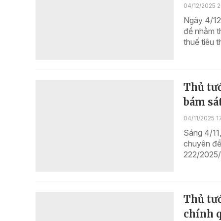
04/12/2025 2
Ngày 4/12,
đề nhằm th
thuế tiêu 
Thủ tướ
bám sát
04/11/2025 1
Sáng 4/11
chuyên đề
222/2025/Q
Thủ tướ
chính q