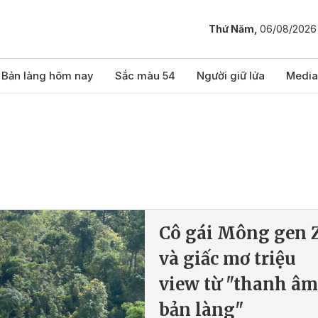
Thứ Năm,
06/08/2026
Bản làng hôm nay
Sắc màu 54
Người giữ lửa
Media
Cô gái Mông gen 
và giấc mơ triệu
view từ "thanh âm
bản làng"