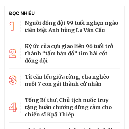
ĐỌC NHIỀU
1
Người đồng đội 99 tuổi nghẹn ngào
tiễn biệt Anh hùng La Văn Cầu
Ký ức của cựu giao liên 96 tuổi trở
2
thành “tấm bản đồ” tìm hài cốt
đồng đội
3
Từ căn lều giữa rừng, cha nghèo
nuôi 7 con gái thành cử nhân
Tổng Bí thư, Chủ tịch nước truy
4
tặng huân chương dũng cảm cho
chiến sĩ Kpă Thiêp