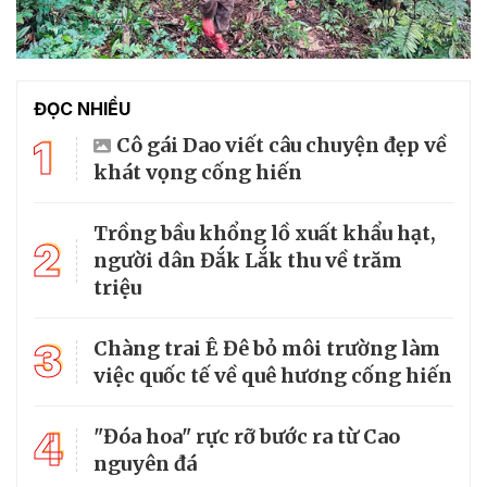
ĐỌC NHIỀU
1
Cô gái Dao viết câu chuyện đẹp về
khát vọng cống hiến
Trồng bầu khổng lồ xuất khẩu hạt,
2
người dân Đắk Lắk thu về trăm
triệu
3
Chàng trai Ê Đê bỏ môi trường làm
việc quốc tế về quê hương cống hiến
4
"Đóa hoa" rực rỡ bước ra từ Cao
nguyên đá