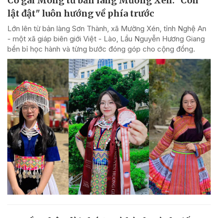
Cô gái Mông từ bản làng Mường Xén: "Con
lật đật" luôn hướng về phía trước
Lớn lên từ bản làng Sơn Thành, xã Mường Xén, tỉnh Nghệ An
- một xã giáp biên giới Việt - Lào, Lầu Nguyễn Hương Giang
bền bỉ học hành và từng bước đóng góp cho cộng đồng.