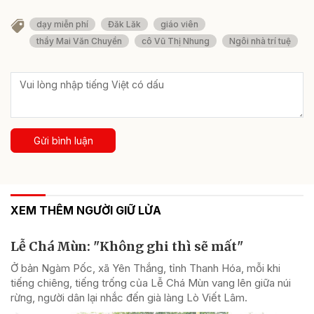
dạy miễn phí
Đăk Lăk
giáo viên
thầy Mai Văn Chuyền
cô Vũ Thị Nhung
Ngôi nhà trí tuệ
Gửi bình luận
XEM THÊM NGƯỜI GIỮ LỬA
Lễ Chá Mùn: "Không ghi thì sẽ mất"
Ở bản Ngàm Pốc, xã Yên Thắng, tỉnh Thanh Hóa, mỗi khi
tiếng chiêng, tiếng trống của Lễ Chá Mùn vang lên giữa núi
rừng, người dân lại nhắc đến già làng Lò Viết Lâm.