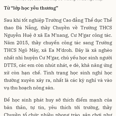
Từ “lớp học yêu thương”
Sau khi tốt nghiệp Trường Cao đẳng Thể dục Thể
thao Đà Nẵng, thầy Chuyền về Trường THCS
Nguyễn Huệ ở xã Ea M’nang, Cư M’gar công tác.
Năm 2015, thầy chuyển công tác sang Trường
THCS Ngô Mây, xã Ea M’droh. Đây là xã nghèo
nhất nhì huyện Cư M’gar, chủ yếu học sinh người
DTTS, các em còn nhút nhát, e dè, khả năng ứng
xử còn hạn chế. Tình trạng học sinh nghỉ học
thường xuyên xảy ra, nhất là các kỳ nghỉ và vào
vụ thu hoạch nông sản.
Để học sinh phát huy sở thích điểm mạnh của
bản thân, tự tin, yêu thích tới trường, thầy
Chuyền tổ chức nhiều phong trào, sân chơi như