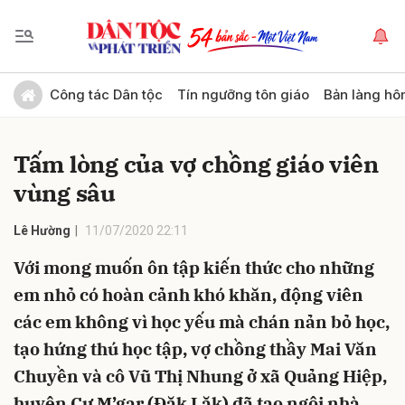
Gửi bình luận
Công tác Dân tộc
Tín ngưỡng tôn giáo
Bản làng hô
Tấm lòng của vợ chồng giáo viên
vùng sâu
Lê Hường
11/07/2020 22:11
Với mong muốn ôn tập kiến thức cho những
Hủy
Gửi
em nhỏ có hoàn cảnh khó khăn, động viên
các em không vì học yếu mà chán nản bỏ học,
tạo hứng thú học tập, vợ chồng thầy Mai Văn
Chuyền và cô Vũ Thị Nhung ở xã Quảng Hiệp,
huyện Cư M’gar (Đăk Lăk) đã tạo ngôi nhà