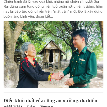
Chiến tranh đã lùi vào quá khứ, những nữ chiến sĩ người Gia
Rai dũng cảm từng cống hiến tuổi xuân nơi chiến trường, hôm
nay lại tiếp tục cống hiến trên "mặt trận" mới. Đó là xây dựng
buôn làng bình yên, đoàn kết...
Điều khó nhất của công an xã ở ngã ba biên