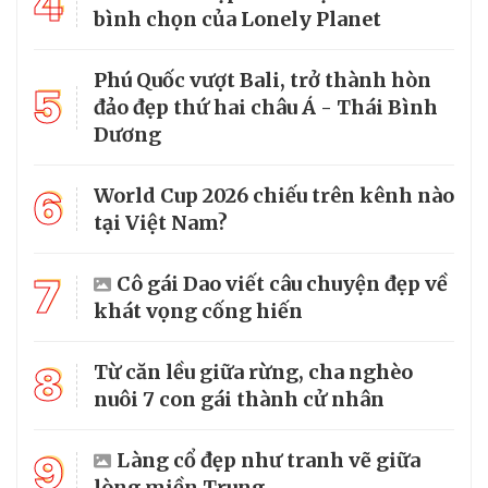
4
bình chọn của Lonely Planet
Phú Quốc vượt Bali, trở thành hòn
5
đảo đẹp thứ hai châu Á - Thái Bình
Dương
6
World Cup 2026 chiếu trên kênh nào
tại Việt Nam?
7
Cô gái Dao viết câu chuyện đẹp về
khát vọng cống hiến
8
Từ căn lều giữa rừng, cha nghèo
nuôi 7 con gái thành cử nhân
9
Làng cổ đẹp như tranh vẽ giữa
lòng miền Trung