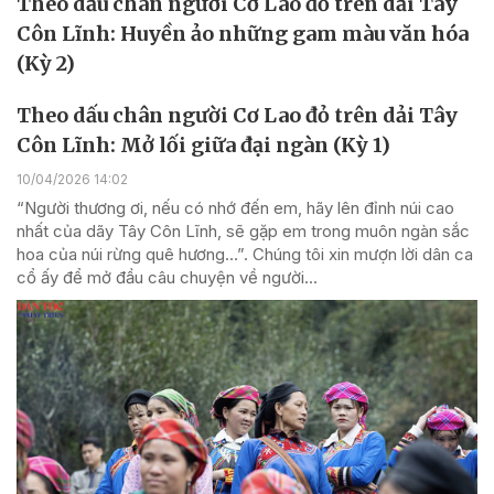
Theo dấu chân người Cơ Lao đỏ trên dải Tây
Côn Lĩnh: Huyền ảo những gam màu văn hóa
(Kỳ 2)
Theo dấu chân người Cơ Lao đỏ trên dải Tây
Côn Lĩnh: Mở lối giữa đại ngàn (Kỳ 1)
10/04/2026 14:02
“Người thương ơi, nếu có nhớ đến em, hãy lên đỉnh núi cao
nhất của dãy Tây Côn Lĩnh, sẽ gặp em trong muôn ngàn sắc
hoa của núi rừng quê hương…”. Chúng tôi xin mượn lời dân ca
cổ ấy để mở đầu câu chuyện về người...