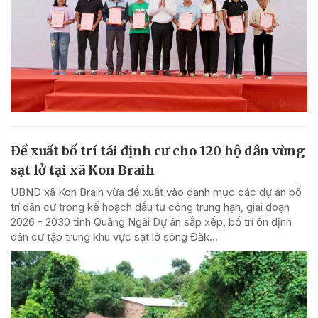
Đề xuất bố trí tái định cư cho 120 hộ dân vùng
sạt lở tại xã Kon Braih
UBND xã Kon Braih vừa đề xuất vào danh mục các dự án bố
trí dân cư trong kế hoạch đầu tư công trung hạn, giai đoạn
2026 - 2030 tỉnh Quảng Ngãi Dự án sắp xếp, bố trí ổn định
dân cư tập trung khu vực sạt lở sông Đăk...