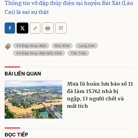
Thông tin vỡ đập thủy điện tại huyện Bát Xát (Lào
Cai) là sai sự thật
Vỡ Đập thủy điện
Bắc Khê
Lạng Sơn
Vỡ Đập thủy điện Bắc Khê
Tân Tiến
BÀI LIÊN QUAN
Mưa lũ hoàn lưu bão số 11
đã làm 15.762 nhà bị
ngập, 13 người chết và
mất tích
ĐỌC TIẾP