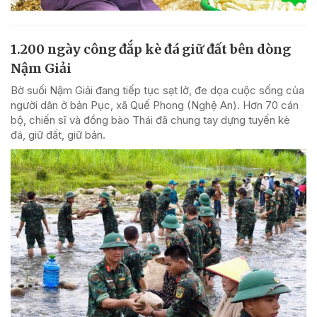
1.200 ngày công đắp kè đá giữ đất bên dòng
Nậm Giải
Bờ suối Nậm Giải đang tiếp tục sạt lở, đe dọa cuộc sống của
người dân ở bản Pục, xã Quế Phong (Nghệ An). Hơn 70 cán
bộ, chiến sĩ và đồng bào Thái đã chung tay dựng tuyến kè
đá, giữ đất, giữ bản.