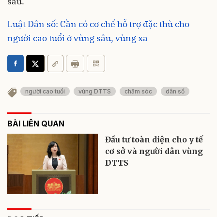
sau.
Luật Dân số: Cần có cơ chế hỗ trợ đặc thù cho
người cao tuổi ở vùng sâu, vùng xa
người cao tuổi
vùng DTTS
chăm sóc
dân số
BÀI LIÊN QUAN
Đầu tư toàn diện cho y tế
cơ sở và người dân vùng
DTTS