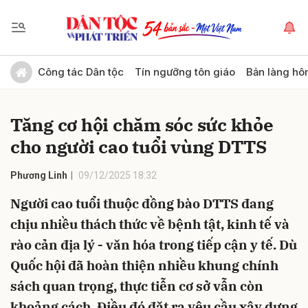
Gửi bình luận
Công tác Dân tộc
Tín ngưỡng tôn giáo
Bản làng hô
Tăng cơ hội chăm sóc sức khỏe
cho người cao tuổi vùng DTTS
Phương Linh
09/12/2025 18:32
Người cao tuổi thuộc đồng bào DTTS đang
Hủy
Gửi
chịu nhiều thách thức về bệnh tật, kinh tế và
rào cản địa lý - văn hóa trong tiếp cận y tế. Dù
Quốc hội đã hoàn thiện nhiều khung chính
sách quan trọng, thực tiễn cơ sở vẫn còn
khoảng cách. Điều đó đặt ra yêu cầu xây dựng