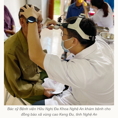
Bác sỹ Bệnh viện Hữu Nghị Đa Khoa Nghệ An khám bệnh cho
đồng bào xã vùng cao Keng Đu, tỉnh Nghệ An