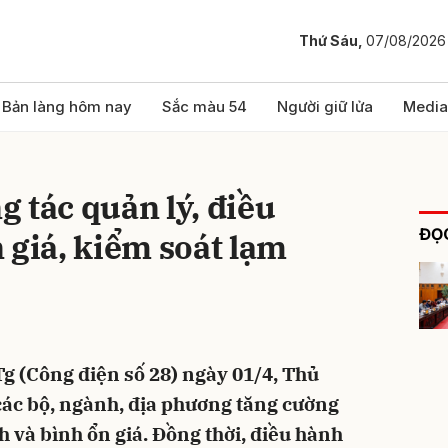
Thứ Sáu,
07/08/2026
bình luận
Bản làng hôm nay
Sắc màu 54
Người giữ lửa
Media
 tác quản lý, điều
ĐỌC
 giá, kiểm soát lạm
Hủy
G
g (Công điện số 28) ngày 01/4, Thủ
các bộ, ngành, địa phương tăng cường
h và bình ổn giá. Đồng thời, điều hành