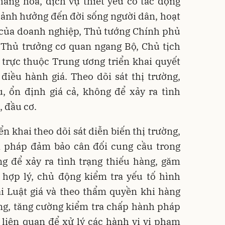
hàng hóa, dịch vụ thiết yếu có tác động
à ảnh hưởng đến đời sống người dân, hoạt
 của doanh nghiệp, Thủ tướng Chính phủ
 Thủ trưởng cơ quan ngang Bộ, Chủ tịch
trực thuộc Trung ương triển khai quyết
, điều hành giá. Theo dõi sát thị trường,
, ổn định giá cả, không để xảy ra tình
, đầu cơ.
ển khai theo dõi sát diễn biến thị trường,
ải pháp đảm bảo cân đối cung cầu trong
ng để xảy ra tình trạng thiếu hàng, găm
t hợp lý, chủ động kiểm tra yếu tố hình
ại Luật giá và theo thẩm quyền khi hàng
ng, tăng cường kiểm tra chấp hành pháp
ó liên quan để xử lý các hành vi vi phạm