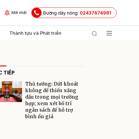
Đường dây nóng:
02437674981
Mới nhất
Thành tựu và Phát triển
 TIẾP
Thủ tướng: Dứt khoát
không để thiếu xăng
dầu trong mọi trường
hợp; xem xét bố trí
ửi
ngân sách để hỗ trợ
bình ổn giá