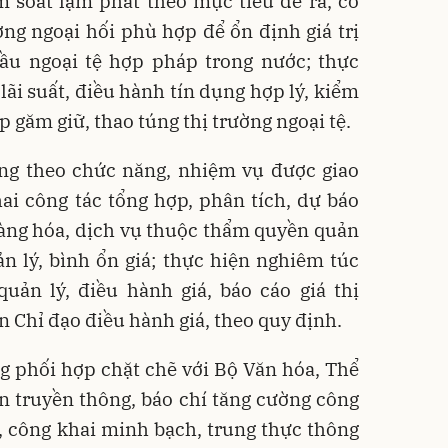
m soát lạm phát theo mục tiêu đề ra, có
ờng ngoại hối phù hợp để ổn định giá trị
ầu ngoại tệ hợp pháp trong nước; thực
lãi suất, điều hành tín dụng hợp lý, kiểm
p găm giữ, thao túng thị trường ngoại tệ.
ơng theo chức năng, nhiệm vụ được giao
ai công tác tổng hợp, phân tích, dự báo
 hàng hóa, dịch vụ thuộc thẩm quyền quản
ản lý, bình ổn giá; thực hiện nghiêm túc
uản lý, điều hành giá, báo cáo giá thị
n Chỉ đạo điều hành giá, theo quy định.
g phối hợp chặt chẽ với Bộ Văn hóa, Thể
an truyền thông, báo chí tăng cường công
n, công khai minh bạch, trung thực thông