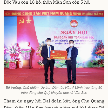
Dộc Vầu còn 18 hộ, thôn Mãn Sơn còn 5 hộ.
Bộ trưởng, Chủ nhiệm Uỷ ban Dân tộc Hầu A Lềnh trao tặng 50
triệu đồng cho Quỹ khuyến học xã Vân Sơn
Tham dự ngày hội Đại đoàn kết, ông Chu Quang
Dần, thôn Mãn Sơn bày tỏ niềm vui khi được Bộ