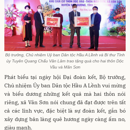
Bộ trưởng, Chủ nhiệm Uỷ ban Dân tộc Hầu A Lềnh và Bí thư Tỉnh
ủy Tuyên Quang Chẩu Văn Lâm trao tặng quà cho hai thôn Dộc
Vầu và Mãn Sơn
Phát biểu tại ngày hội Đại đoàn kết, Bộ trưởng,
Chủ nhiệm Ủy ban Dân tộc Hầu A Lềnh vui mừng
và biểu dương những kết quả mà hai thôn nói
riêng, xã Vân Sơn nói chung đã đạt được trên tất
cả các lĩnh vực, đặc biệt là sự đoàn kết, gắn bó
xây dựng bản làng quê hương ngày càng ấm no,
giàu mạnh.