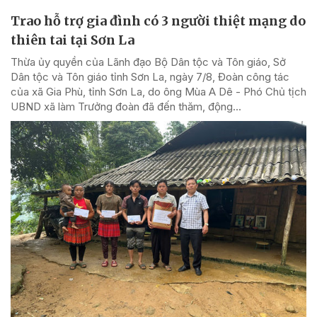
Trao hỗ trợ gia đình có 3 người thiệt mạng do
thiên tai tại Sơn La
Thừa ủy quyền của Lãnh đạo Bộ Dân tộc và Tôn giáo, Sở
Dân tộc và Tôn giáo tỉnh Sơn La, ngày 7/8, Đoàn công tác
của xã Gia Phù, tỉnh Sơn La, do ông Mùa A Dê - Phó Chủ tịch
UBND xã làm Trưởng đoàn đã đến thăm, động...