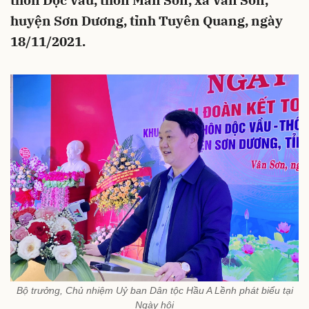
thôn Dộc Vầu, thôn Mãn Sơn, xã Vân Sơn,
huyện Sơn Dương, tỉnh Tuyên Quang, ngày
18/11/2021.
Bộ trưởng, Chủ nhiệm Uỷ ban Dân tộc Hầu A Lềnh phát biểu tại
Ngày hội