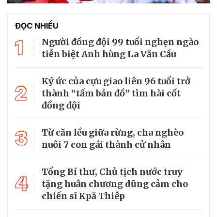
ĐỌC NHIỀU
1
Người đồng đội 99 tuổi nghẹn ngào
tiễn biệt Anh hùng La Văn Cầu
Ký ức của cựu giao liên 96 tuổi trở
2
thành “tấm bản đồ” tìm hài cốt
đồng đội
3
Từ căn lều giữa rừng, cha nghèo
nuôi 7 con gái thành cử nhân
Tổng Bí thư, Chủ tịch nước truy
4
tặng huân chương dũng cảm cho
chiến sĩ Kpă Thiêp