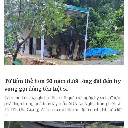
Từ tấm thẻ hơn 50 năm dưới lòng đất đến hy
vọng gọi đúng tên liệt sĩ
Tấm thẻ kim loại ghi họ tên, quê quán và ngày hy sinh, được
phát hiện trong quá trình lấy mẫu ADN tại Nghĩa trang Liệt sĩ
Tri Tôn (An Giang) đã mở ra cơ hội xác định danh tính của liệt
sĩ.